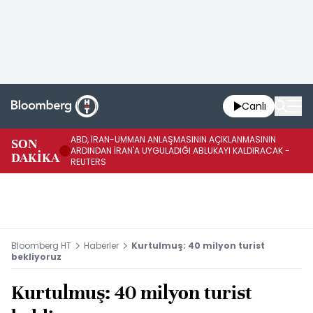
Canlı
ABD, İRAN-UMMAN ANLAŞMASININ AÇIKLANMASININ
AB
SON
ARDINDAN İRAN'A UYGULADIĞI ABLUKAYI KALDIRACAK -
GE
DAKİKA
REUTERS
UY
Bloomberg HT
Haberler
Kurtulmuş: 40 milyon turist
bekliyoruz
Kurtulmuş: 40 milyon turist