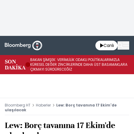
Canlı
BAKAN ŞİMŞEK: VERİMLİLİK ODAKLI POLİTİKALARIMIZLA
BA
SON
KÜRESEL DEĞER ZİNCİRLERİNDE DAHA ÜST BASAMAKLARA
VE
DAKİKA
ÇIKMAYI SÜRDÜRECEĞİZ
DÖ
Bloomberg HT
Haberler
Lew: Borç tavanına 17 Ekim'de
ulaşılacak
Lew: Borç tavanına 17 Ekim'de