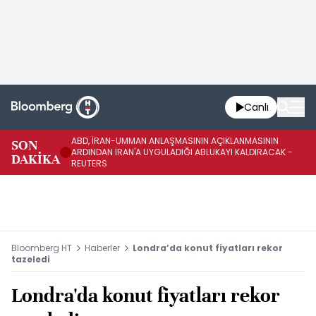
Canlı
ABD, İRAN-UMMAN ANLAŞMASININ AÇIKLANMASININ
AB
SON
ARDINDAN İRAN'A UYGULADIĞI ABLUKAYI KALDIRACAK -
GE
DAKİKA
REUTERS
UY
Bloomberg HT
Haberler
Londra’da konut fiyatları rekor
tazeledi
Londra'da konut fiyatları rekor