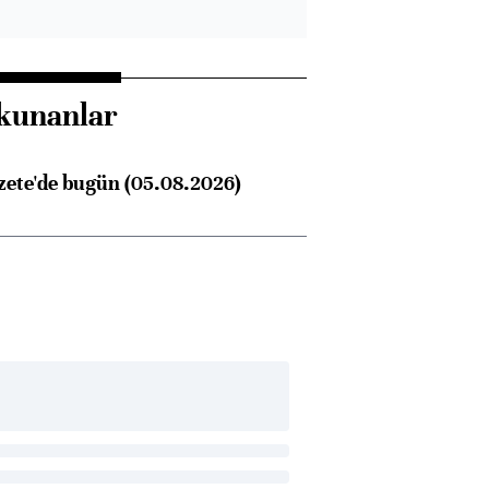
Almanya, Commerzbank
Ba
konusunda Unicredit ile
me
kunanlar
görüşmelere hazırlanıyor
zete'de bugün (05.08.2026)
ngıçları