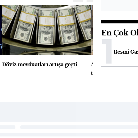
En Çok O
1
Resmi Ga
Döviz mevduatları artışa geçti
ABD'de konut başla
toparlandı