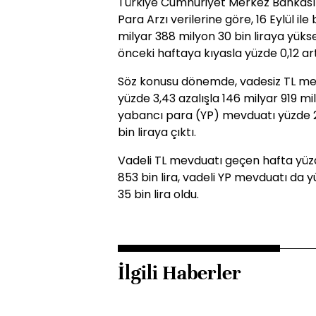
Türkiye Cumhuriyet Merkez Bankası 
Para Arzı verilerine göre, 16 Eylül il
milyar 388 milyon 30 bin liraya yüks
önceki haftaya kıyasla yüzde 0,12 art
Söz konusu dönemde, vadesiz TL mev
yüzde 3,43 azalışla 146 milyar 919 mil
yabancı para (YP) mevduatı yüzde 2,
bin liraya çıktı.
Vadeli TL mevduatı geçen hafta yüzd
853 bin lira, vadeli YP mevduatı da 
35 bin lira oldu.
İlgili Haberler