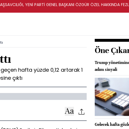
ŞSAVCILIĞI, YENİ PARTİ GENEL BAŞKANI ÖZGÜR ÖZEL HAKKINDA FEZ
İ
tı
Öne Çıka
ttı
Trump yönetiminde
 geçen hafta yüzde 0,12 artarak 1
adım sinyali
sine çıktı
Gelecek hafta göz