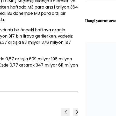
(TCMB) Seçilmiş Bilanço Kalemleri ve
e biten haftada M3 para arzı 1 trilyon 364
eldi. Bu dönemde M3 para arzı bir
tı.
Hangi yatırım arac
duatı bir önceki haftaya oranla
yon 317 bin liraya gerilerken, vadesiz
37 artışla 93 milyar 378 milyon 187
e 0,87 artışla 609 milyar 196 milyon
yüzde 0,77 artarak 347 milyar 611 milyon