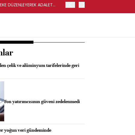
LEKE DÜZENLEYEREK ADALET
YENİ PARTİ GENEL BAŞKA
nlar
n çelik ve alüminyum tarifelerinde geri
Fon yatırımcısının güveni zedelenmedi
ler yoğun veri gündeminde