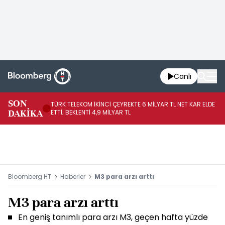
Canlı
SON
TÜRK TELEKOM İKİNCİ ÇEYREKTE 6 MİLYAR TL NET KAR ELDE
AB
DAKİKA
ETTİ; BEKLENTİ 4,9 MİLYAR TL
İR
Bloomberg HT
Haberler
M3 para arzı arttı
M3 para arzı arttı
En geniş tanımlı para arzı M3, geçen hafta yüzde