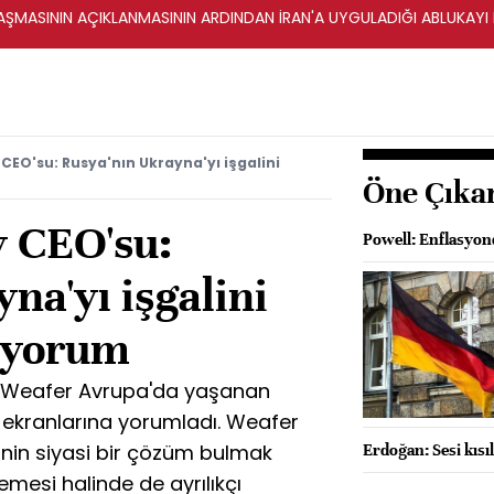
ŞMASININ AÇIKLANMASININ ARDINDAN İRAN'A UYGULADIĞI ABLUKAYI
CEO'su: Rusya'nın Ukrayna'yı işgalini
Öne Çıka
 CEO'su:
Powell: Enflasyond
na'yı işgalini
uyorum
s Weafer Avrupa'da yaşanan
 ekranlarına yorumladı. Weafer
inin siyasi bir çözüm bulmak
Erdoğan: Sesi kısı
esi halinde de ayrılıkçı