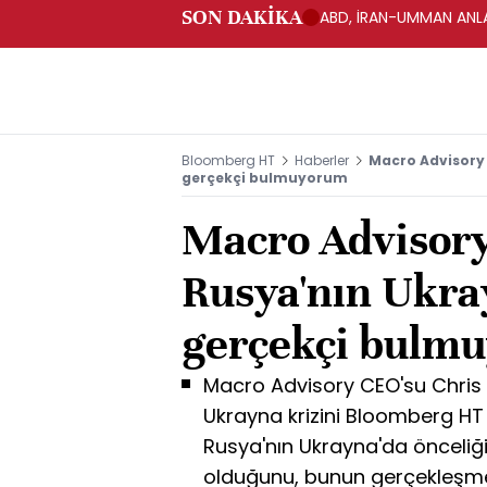
SON DAKİKA
ABD, İRAN-UMMAN ANLA
Bloomberg HT
Haberler
Macro Advisory 
gerçekçi bulmuyorum
Macro Advisory
Rusya'nın Ukray
gerçekçi bulm
Macro Advisory CEO'su Chri
Ukrayna krizini Bloomberg HT
Rusya'nın Ukrayna'da önceliğ
olduğunu, bunun gerçekleşmem