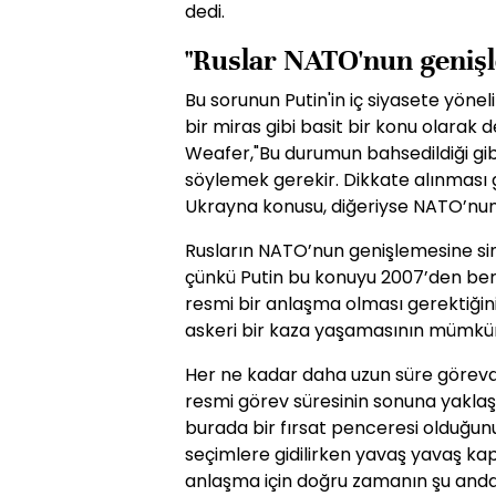
dedi.
"Ruslar NATO'nun genişl
Bu sorunun Putin'in iç siyasete yönel
bir miras gibi basit bir konu olarak 
Weafer,"Bu durumun bahsedildiği gib
söylemek gerekir. Dikkate alınması 
Ukrayna konusu, diğeriyse NATO’nun
Rusların NATO’nun genişlemesine si
çünkü Putin bu konuyu 2007’den beri d
resmi bir anlaşma olması gerektiğini 
askeri bir kaza yaşamasının mümkün
Her ne kadar daha uzun süre görevd
resmi görev süresinin sonuna yakla
burada bir fırsat penceresi olduğu
seçimlere gidilirken yavaş yavaş ka
anlaşma için doğru zamanın şu and