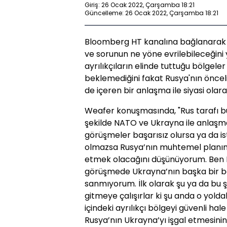
Giriş: 26 Ocak 2022, Çarşamba 18:21
Güncelleme: 26 Ocak 2022, Çarşamba 18:21
Bloomberg HT kanalına bağlanarak 
ve sorunun ne yöne evrilebileceğin
ayrılıkçıların elinde tuttuğu bölgeler
beklemediğini fakat Rusya'nın öncel
de içeren bir anlaşma ile siyasi ola
Weafer konuşmasında, "Rus tarafı bu
şekilde NATO ve Ukrayna ile anlaşm
görüşmeler başarısız olursa ya da 
olmazsa Rusya’nın muhtemel planının
etmek olacağını düşünüyorum. Ben R
görüşmede Ukrayna’nın başka bir bö
sanmıyorum. İlk olarak şu ya da bu ş
gitmeye çalışırlar ki şu anda o yold
içindeki ayrılıkçı bölgeyi güvenli ha
Rusya’nın Ukrayna’yı işgal etmesini