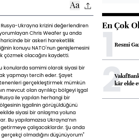
En Çok O
1
Rusya-Ukrayna krizini değerlendiren
i yorumlayan Chris Weafer şu anda
 haricinde bir askeri hareketlilik
Resmi Ga
iğinin konuyu NATO'nun genişlemesini
rak çözmek olacağını kaydetti.
2
 konularda samimi olarak siyasi bir
ak yapmayı tercih eder. Şayet
VakıfBank
istenenleri gerçekleştirmek mümkün
kâr elde e
 mevcut olan ayrılıkçı bölgeyi işgal
usya ile yapılan herhangi bir
lgesinin işgalinin görüşüldüğünü
ekilde siyasi bir anlaşma yoluna
alar. Bu yapılamazsa Ukrayna’nın
le getirmeye çalışacaklardır. Şu anda
n gerçekçi olmadığını düşünüyorum"