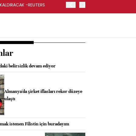
 KALDIRACAK -REUTERS
ABD DIŞİŞLERİ BAKANLIĞI
UYGULANACAK
nlar
aki belirsizlik devam ediyor
Almanya'da şirket iflasları rekor düzeye
ulaştı
lmak istenen Filistin için buradayım