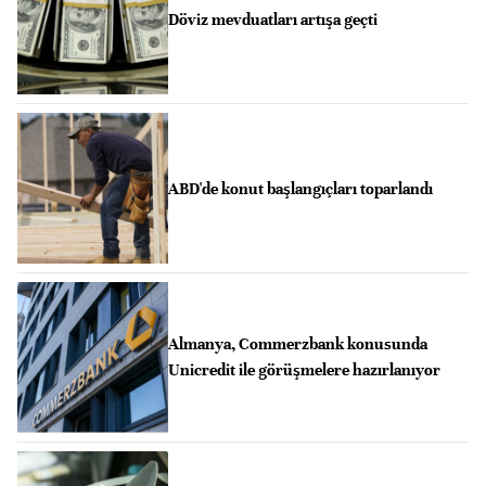
Döviz mevduatları artışa geçti
ABD'de konut başlangıçları toparlandı
Almanya, Commerzbank konusunda
Unicredit ile görüşmelere hazırlanıyor