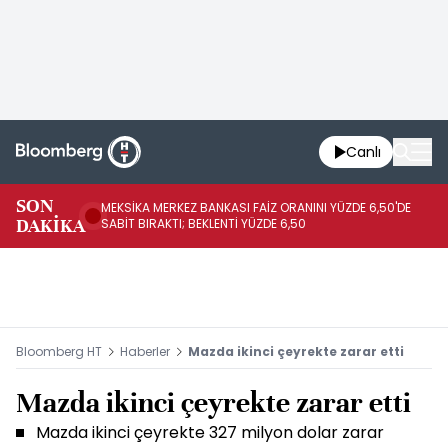
Canlı
SON
MEKSİKA MERKEZ BANKASI FAİZ ORANINI YÜZDE 6,50'DE
OY
DAKİKA
SABİT BIRAKTI; BEKLENTİ YÜZDE 6,50
AÇ
Bloomberg HT
Haberler
Mazda ikinci çeyrekte zarar etti
Mazda ikinci çeyrekte zarar etti
Mazda ikinci çeyrekte 327 milyon dolar zarar