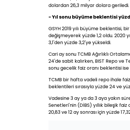
dolardan 26,3 milyar dolara geriledi.
- Yıl sonu büyüme beklentisi yüzd
GSYH 2019 yılı büyüme beklentisi, b
değişmeyerek yüzde 1,2 oldu. 2020 yıl
3,1'den yüzde 3,2'ye yükseldi.
Cari ay sonu TCMB Ağırlıklı Ortalam
24'de sabit kalırken, BIST Repo ve 
sonu gecelik faiz oranı beklentisi ise
TCMB bir hafta vadeli repo ihale faiz
beklentileri sırasıyla yüzde 24 ve yü
Vadesine 3 ay ya da 3 aya yakın sür
Senetleri'nin (DİBS) yıllık bileşik faiz
20,83 ve 12 ay sonrası için yüzde 17,3