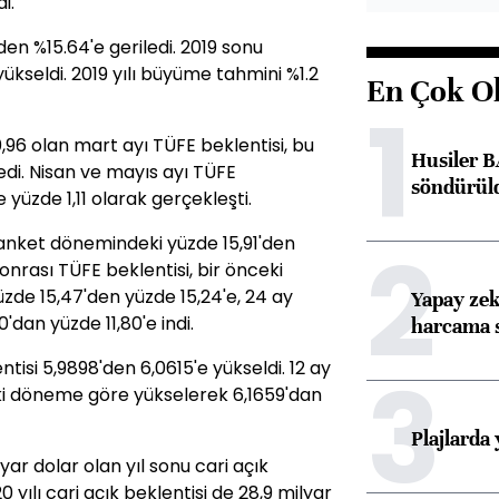
i.
den %15.64'e geriledi. 2019 sonu
yükseldi. 2019 yılı büyüme tahmini %1.2
En Çok O
1
96 olan mart ayı TÜFE beklentisi, bu
Husiler B
di. Nisan ve mayıs ayı TÜFE
söndürül
e yüzde 1,11 olarak gerçekleşti.
2
 anket dönemindeki yüzde 15,91'den
sonrası TÜFE beklentisi, bir önceki
de 15,47'den yüzde 15,24'e, 24 ay
Yapay zek
'dan yüzde 11,80'e indi.
harcama 
3
ntisi 5,9898'den 6,0615'e yükseldi. 12 ay
ki döneme göre yükselerek 6,1659'dan
Plajlarda
ar dolar olan yıl sonu cari açık
20 yılı cari açık beklentisi de 28,9 milyar