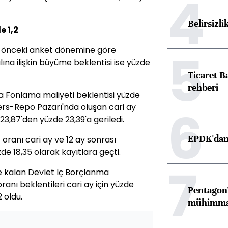
4
Belirsizli
e 1,2
5
ir önceki anket dönemine göre
ına ilişkin büyüme beklentisi ise yüzde
Ticaret B
rehberi
a Fonlama maliyeti beklentisi yüzde
6
Ters-Repo Pazarı'nda oluşan cari ay
 23,87'den yüzde 23,39'a geriledi.
EPDK'dan 
 oranı cari ay ve 12 ay sonrası
zde 18,35 olarak kayıtlara geçti.
7
e kalan Devlet İç Borçlanma
 oranı beklentileri cari ay için yüzde
Pentagon'
2 oldu.
mühimmat 