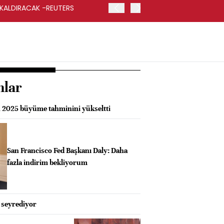
 KALDIRACAK -REUTERS
ABD DIŞİŞLERİ BAKANLIĞI
UYGULANACAK
nlar
 2025 büyüme tahminini yükseltti
San Francisco Fed Başkanı Daly: Daha
fazla indirim bekliyorum
n seyrediyor