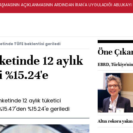
ŞMASININ AÇIKLANMASININ ARDINDAN İRAN'A UYGULADIĞI ABLUKAYI
tinde TÜFE beklentisi geriledi
Öne Çıka
etinde 12 aylık
EBRD, Türkiye'nin
 %15.24'e
ketinde 12 aylık tüketici
15.47'den %15.24'e geriledi
Altın rekora yakı