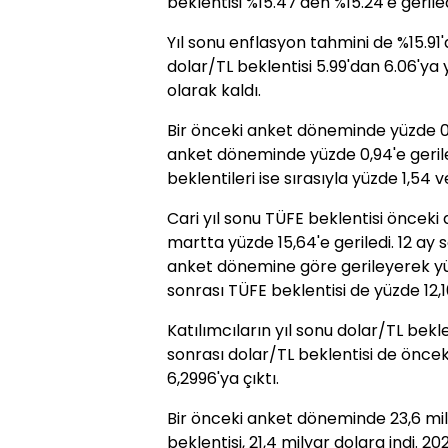
beklentisi %15.47'den %15.24'e geriled
Yıl sonu enflasyon tahmini de %15.91'
dolar/TL beklentisi 5.99'dan 6.06'ya 
olarak kaldı.
Bir önceki anket döneminde yüzde 0,
anket döneminde yüzde 0,94'e gerile
beklentileri ise sırasıyla yüzde 1,54 v
Cari yıl sonu TÜFE beklentisi önceki
martta yüzde 15,64'e geriledi. 12 ay 
anket dönemine göre gerileyerek yüz
sonrası TÜFE beklentisi de yüzde 12,10
Katılımcıların yıl sonu dolar/TL bekle
sonrası dolar/TL beklentisi de önce
6,2996'ya çıktı.
Bir önceki anket döneminde 23,6 mily
beklentisi, 21,4 milyar dolara indi. 20