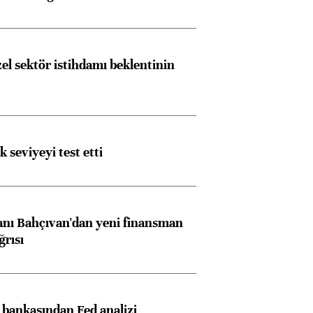
el sektör istihdamı beklentinin
ik seviyeyi test etti
nı Bahçıvan'dan yeni finansman
ğrısı
z bankasından Fed analizi