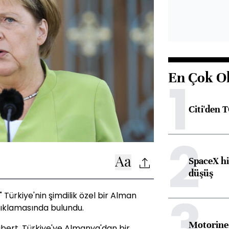
En Çok O
1
Citi'den 
2
SpaceX hi
düşüş
3
Türkiye'nin şimdilik özel bir Alman
çıklamasında bulundu.
Motorine 
bert, Türkiye'ye Almanya'dan bir