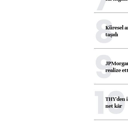
8
Küresel ar
taşıdı
9
JPMorgan
realize ett
10
THY'den i
net kâr