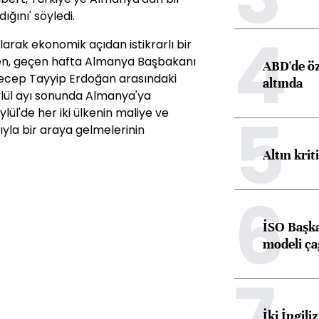
ğını' söyledi.
4
larak ekonomik açıdan istikrarlı bir
ken, geçen hafta Almanya Başbakanı
ABD'de öz
ecep Tayyip Erdoğan arasındaki
altında
lül ayı sonunda Almanya'ya
5
ylül'de her iki ülkenin maliye ve
yla bir araya gelmelerinin
Altın krit
6
İSO Başka
modeli ça
7
İki İngili