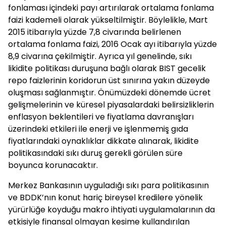
fonlaması içindeki payı artırılarak ortalama fonlama
faizi kademeli olarak yükseltilmiştir. Böylelikle, Mart
2015 itibarıyla yüzde 7,8 civarında belirlenen
ortalama fonlama faizi, 2016 Ocak ayı itibarıyla yüzde
8,9 civarına çekilmiştir. Ayrıca yıl genelinde, sıkı
likidite politikası duruşuna bağlı olarak BIST gecelik
repo faizlerinin koridorun üst sınırına yakın düzeyde
oluşması sağlanmıştır. Önümüzdeki dönemde ücret
gelişmelerinin ve küresel piyasalardaki belirsizliklerin
enflasyon beklentileri ve fiyatlama davranışları
üzerindeki etkileri ile enerji ve işlenmemiş gıda
fiyatlarındaki oynaklıklar dikkate alınarak, likidite
politikasındaki sıkı duruş gerekli görülen süre
boyunca korunacaktır.
Merkez Bankasının uyguladığı sıkı para politikasının
ve BDDK’nın konut hariç bireysel kredilere yönelik
yürürlüğe koyduğu makro ihtiyati uygulamalarının da
etkisiyle finansal olmayan kesime kullandırılan