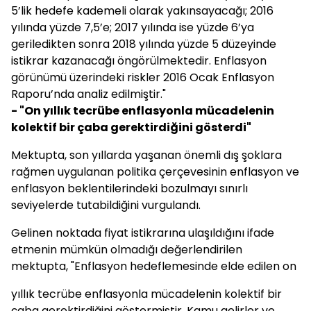
5’lik hedefe kademeli olarak yakınsayacağı; 2016
yılında yüzde 7,5’e; 2017 yılında ise yüzde 6’ya
geriledikten sonra 2018 yılında yüzde 5 düzeyinde
istikrar kazanacağı öngörülmektedir. Enflasyon
görünümü üzerindeki riskler 2016 Ocak Enflasyon
Raporu’nda analiz edilmiştir."
- "On yıllık tecrübe enflasyonla mücadelenin
kolektif bir çaba gerektirdiğini gösterdi"
Mektupta, son yıllarda yaşanan önemli dış şoklara
rağmen uygulanan politika çerçevesinin enflasyon ve
enflasyon beklentilerindeki bozulmayı sınırlı
seviyelerde tutabildiğini vurgulandı.
Gelinen noktada fiyat istikrarına ulaşıldığını ifade
etmenin mümkün olmadığı değerlendirilen
mektupta, "Enflasyon hedeflemesinde elde edilen on
yıllık tecrübe enflasyonla mücadelenin kolektif bir
çaba gerektirdiğini göstermiştir. Kamu gelirler ve