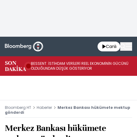
Canlı
AB
SON
BESSENT: İSTİHDAM VERİLERİ REEL EKONOMİNİN GÜCÜNÜ
Fİ
DAKİKA
OLDUĞUNDAN DÜŞÜK GÖSTERİYOR
UY
Bloomberg HT
Haberler
Merkez Bankası hükümete mektup
gönderdi
Merkez Bankası hükümete