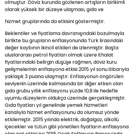
olmuştur. Döviz kurunda gözlenen artışların birikimli
olarak yüksek bir düzeye ulaşması, gıda ve
hizmet gruplarında da etkisini göstermiştir.
Beklentiler ve fiyatlama davranışındaki bozulmayla
birlikte bu grupların enflasyonunda Türk lirasındaki
değer kaybının ikincil etkileri de izlenmiştir. Başta
uluslararası petrol fiyatları olmak üzere ithalat
fiyatlarındaki belirgin düşüşe rağmen, döviz kuru
gelişmelerinin enflasyona etkisi 2015 yıl sonu itibarıyla
yaklaşık 3 puana ulaşmıştır. Enflasyonun öngörülen
seviyenin üzerinde kalmasında bir diğer etken olan
gıda grubu yıllık enflasyonu yüzde 10,9 ile hedefle
uyumlu düzeylerin oldukça üzerinde gerçekleşmiştir.
Gıda fiyatları yıl genelinde yemek hizmetleri
kanalıyla hizmet enflasyonunu da olumsuz yönde
etkilemiştir. 2015 yılında elektrik, doğalgaz, alkollü
içecekler ve tütün gibi yönetilen fiyatların enflasyona
olan net etkisi ise 2015 Ocak Enflasyon Raporu’nda