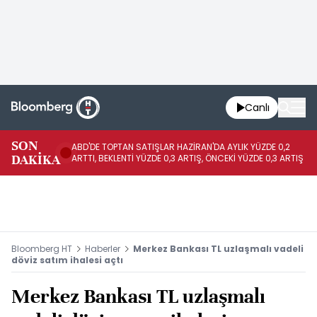
Canlı
SON
ABD'DE TOPTAN SATIŞLAR HAZİRAN'DA AYLIK YÜZDE 0,2
AP
DAKİKA
ARTTI, BEKLENTİ YÜZDE 0,3 ARTIŞ, ÖNCEKİ YÜZDE 0,3 ARTIŞ
KA
Bloomberg HT
Haberler
Merkez Bankası TL uzlaşmalı vadeli
döviz satım ihalesi açtı
Merkez Bankası TL uzlaşmalı