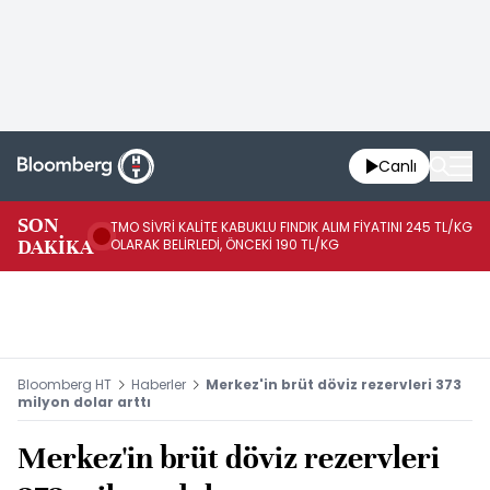
Canlı
SON
TMO SİVRİ KALİTE KABUKLU FINDIK ALIM FİYATINI 245 TL/KG
TM
DAKİKA
OLARAK BELİRLEDİ, ÖNCEKİ 190 TL/KG
TL
Bloomberg HT
Haberler
Merkez'in brüt döviz rezervleri 373
milyon dolar arttı
Merkez'in brüt döviz rezervleri