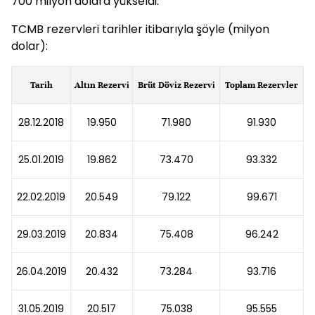
700 milyon dolara yükseldi.
TCMB rezervleri tarihler itibarıyla şöyle (milyon
dolar):
Tarih
Altın Rezervi
Brüt Döviz Rezervi
Toplam Rezervler
28.12.2018
19.950
71.980
91.930
25.01.2019
19.862
73.470
93.332
22.02.2019
20.549
79.122
99.671
29.03.2019
20.834
75.408
96.242
26.04.2019
20.432
73.284
93.716
31.05.2019
20.517
75.038
95.555