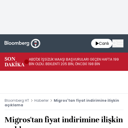
Canlı
SON
ABD'DE İŞSİZLİK MAAŞI BAŞVURULARI GEÇEN HAFTA 199
FE
DAKİKA
BİN OLDU; BEKLENTİ 205 BİN, ÖNCEKİ 198 BİN
İL
Bloomberg HT
Haberler
Migros'tan fiyat indirimine ilişkin
açıklama
Migros'tan fiyat indirimine ilişkin