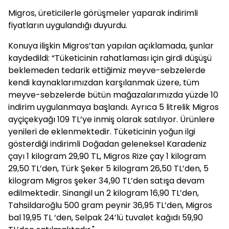
Migros, üreticilerle görüşmeler yaparak indirimli
fiyatların uygulandığı duyurdu.
Konuya ilişkin Migros’tan yapılan açıklamada, şunlar
kaydedildi: “Tüketicinin rahatlaması için girdi düşüşü
beklemeden tedarik ettiğimiz meyve-sebzelerde
kendi kaynaklarımızdan karşılanmak üzere, tüm
meyve-sebzelerde bütün mağazalarımızda yüzde 10
indirim uygulanmaya başlandı. Ayrıca 5 litrelik Migros
ayçiçekyağı 109 TL’ye inmiş olarak satılıyor. Ürünlere
yenileri de eklenmektedir. Tüketicinin yoğun ilgi
gösterdiği indirimli Doğadan geleneksel Karadeniz
çayı 1 kilogram 29,90 TL, Migros Rize çay 1 kilogram
29,50 TL’den, Türk Şeker 5 kilogram 26,50 TL’den, 5
kilogram Migros şeker 34,90 TL’den satışa devam
edilmektedir. Sinangil un 2 kilogram 16,90 TL’den,
Tahsildaroğlu 500 gram peynir 36,95 TL’den, Migros
bal 19,95 TL ‘den, Selpak 24’lü tuvalet kağıdı 59,90