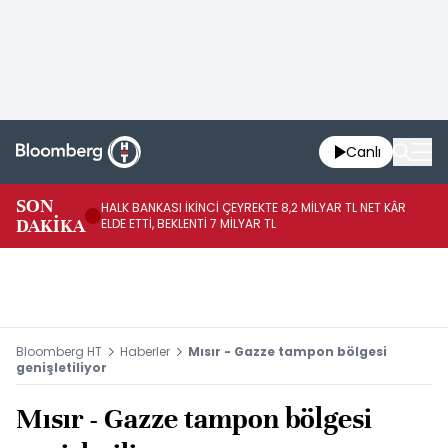
Canlı
SON
HALK BANKASI İKİNCİ ÇEYREKTE 8,2 MİLYAR TL NET KÂR
İŞ
DAKİKA
ELDE ETTİ, BEKLENTİ 7 MİLYAR TL
MÜ
Bloomberg HT
Haberler
Mısır - Gazze tampon bölgesi
genişletiliyor
Mısır - Gazze tampon bölgesi