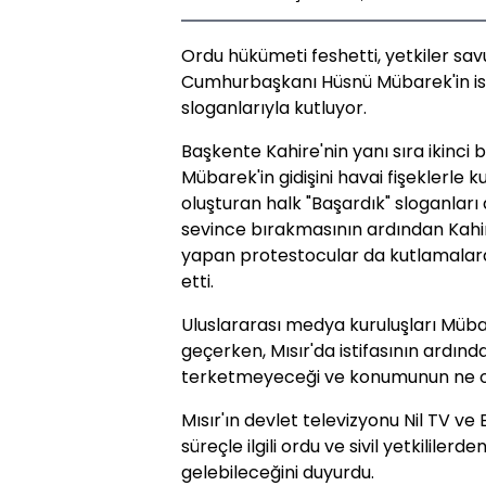
Ordu hükümeti feshetti, yetkiler sav
Cumhurbaşkanı Hüsnü Mübarek'in ist
sloganlarıyla kutluyor.
Başkente Kahire'nin yanı sıra ikinci
Mübarek'in gidişini havai fişeklerle 
oluşturan halk "Başardık" sloganları a
sevince bırakmasının ardından Kahir
yapan protestocular da kutlamalara
etti.
Uluslararası medya kuruluşları Mübare
geçerken, Mısır'da istifasının ardın
terketmeyeceği ve konumunun ne ol
Mısır'ın devlet televizyonu Nil TV ve
süreçle ilgili ordu ve sivil yetkililer
gelebileceğini duyurdu.