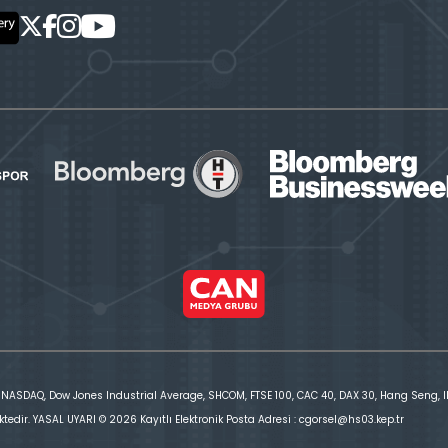
 NASDAQ, Dow Jones Industrial Average, SHCOM, FTSE 100, CAC 40, DAX 30, Hang Seng, IBE
ktedir. YASAL UYARI © 2026 Kayıtlı Elektronik Posta Adresi : cgorsel@hs03.kep.tr