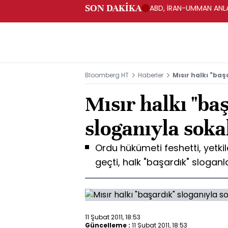
SON DAKİKA
ABD, İRAN-UMMAN ANLA
Bloomberg HT
Haberler
Mısır halkı "ba
Mısır halkı "ba
sloganıyla soka
Ordu hükümeti feshetti, yetk
geçti, halk "başardık" sloganl
11 Şubat 2011, 18:53
Güncelleme :
11 Şubat 2011, 18:53