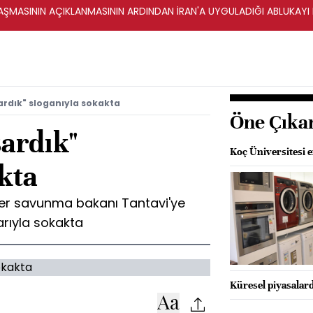
ŞMASININ AÇIKLANMASININ ARDINDAN İRAN'A UYGULADIĞI ABLUKAYI
şardık" sloganıyla sokakta
Öne Çıka
şardık"
Koç Üniversitesi e
kta
iler savunma bakanı Tantavi'ye
arıyla sokakta
Küresel piyasalard