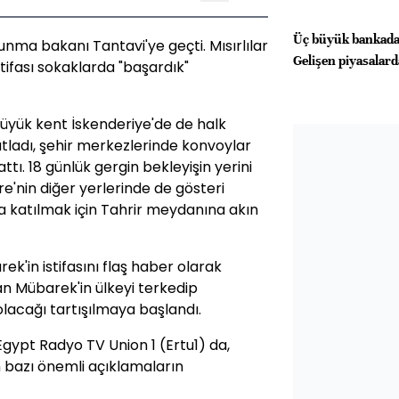
Üç büyük bankadan
unma bakanı Tantavi'ye geçti. Mısırlılar
Gelişen piyasalarda
ifası sokaklarda "başardık"
 büyük kent İskenderiye'de de halk
kutladı, şehir merkezlerinde konvoylar
ttı. 18 günlük gergin bekleyişin yerini
e'nin diğer yerlerinde de gösteri
 katılmak için Tahrir meydanına akın
k'in istifasını flaş haber olarak
dan Mübarek'in ülkeyi terkedip
acağı tartışılmaya başlandı.
 Egypt Radyo TV Union 1 (Ertu1) da,
den bazı önemli açıklamaların