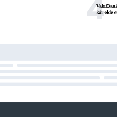
4
VakıfBank
kâr elde e