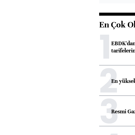
En Çok O
1
EBDK'dan 
tarifeleri
2
En yüksek
3
Resmi Ga