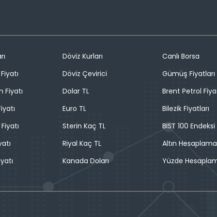
rı
Döviz Kurları
Canlı Borsa
Fiyatı
Döviz Çevirici
Gümüş Fiyatları
n Fiyatı
Dolar TL
Brent Petrol Fiya
iyatı
Euro TL
Bilezik Fiyatları
 Fiyatı
Sterin Kaç TL
BIST 100 Endeksi
yatı
Riyal Kaç TL
Altın Hesaplama
iyatı
Kanada Doları
Yüzde Hesapla