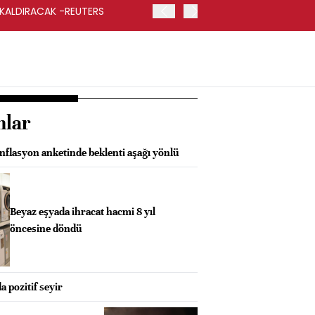
 KALDIRACAK -REUTERS
ABD DIŞİŞLERİ BAKANLIĞI
UYGULANACAK
nlar
nflasyon anketinde beklenti aşağı yönlü
Beyaz eşyada ihracat hacmi 8 yıl
öncesine döndü
a pozitif seyir