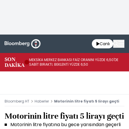
Canlı
SON
MEKSİKA MERKEZ BANKASI FAİZ ORANINI YÜZDE 6,50'DE
OY
DAKİKA
SABİT BIRAKTI; BEKLENTİ YÜZDE 6,50
AÇ
Bloomberg HT
Haberler
Motorinin litre fiyatı 5 lirayı geçti
Motorinin litre fiyatı 5 lirayı geçti
Motorinin litre fiyatına bu gece yarısından geçerli