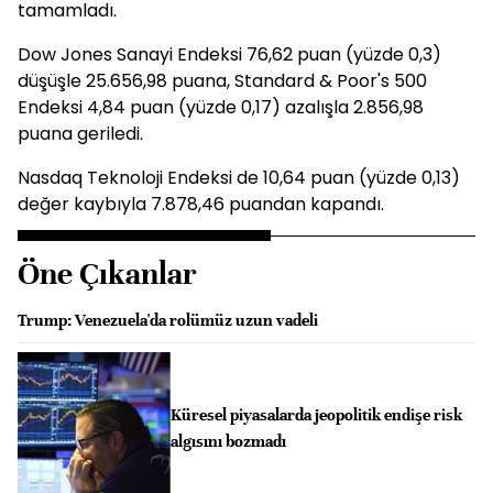
tamamladı.
Dow Jones Sanayi Endeksi 76,62 puan (yüzde 0,3)
düşüşle 25.656,98 puana, Standard & Poor's 500
Endeksi 4,84 puan (yüzde 0,17) azalışla 2.856,98
puana geriledi.
Nasdaq Teknoloji Endeksi de 10,64 puan (yüzde 0,13)
değer kaybıyla 7.878,46 puandan kapandı.
Öne Çıkanlar
Trump: Venezuela'da rolümüz uzun vadeli
Küresel piyasalarda jeopolitik endişe risk
algısını bozmadı