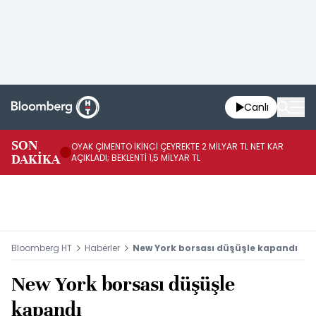
Canlı
İR
SON
OYAK ÇİMENTO İKİNCİ ÇEYREKTE 2 MİLYAR TL NET KAR
YÖ
DAKİKA
AÇIKLADI; BEKLENTİ 1,5 MİLYAR TL
OL
Bloomberg HT
Haberler
New York borsası düşüşle kapandı
New York borsası düşüşle
kapandı