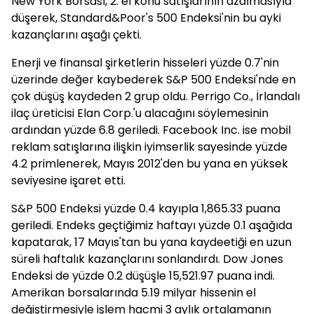
New York Borsası, 2. el konu satışlarının azalmasıyla
düşerek, Standard&Poor's 500 Endeksi'nin bu ayki
kazançlarını aşağı çekti.
Enerji ve finansal şirketlerin hisseleri yüzde 0.7'nin
üzerinde değer kaybederek S&P 500 Endeksi'nde en
çok düşüş kaydeden 2 grup oldu. Perrigo Co., İrlandalı
ilaç üreticisi Elan Corp.'u alacağını söylemesinin
ardından yüzde 6.8 geriledi. Facebook Inc. ise mobil
reklam satışlarına ilişkin iyimserlik sayesinde yüzde
4.2 primlenerek, Mayıs 2012'den bu yana en yüksek
seviyesine işaret etti.
S&P 500 Endeksi yüzde 0.4 kayıpla 1,865.33 puana
geriledi. Endeks geçtiğimiz haftayı yüzde 0.1 aşağıda
kapatarak, 17 Mayıs'tan bu yana kaydeetiği en uzun
süreli haftalık kazançlarını sonlandırdı. Dow Jones
Endeksi de yüzde 0.2 düşüşle 15,521.97 puana indi.
Amerikan borsalarında 5.19 milyar hissenin el
değiştirmesiyle işlem hacmi 3 aylık ortalamanın