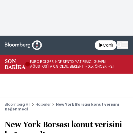
Canlı
SON
EURO BÖLGESİ'NDE SENTIX YATIRIMCI GÜVENİ
İR
DAKİKA
AĞUSTOS'TA 0,9 OLDU, BEKLENTİ -0,5; ÖNCEKİ -3,1
DE
Bloomberg HT
Haberler
New York Borsası konut verisini
beğenmedi
New York Borsası konut verisini