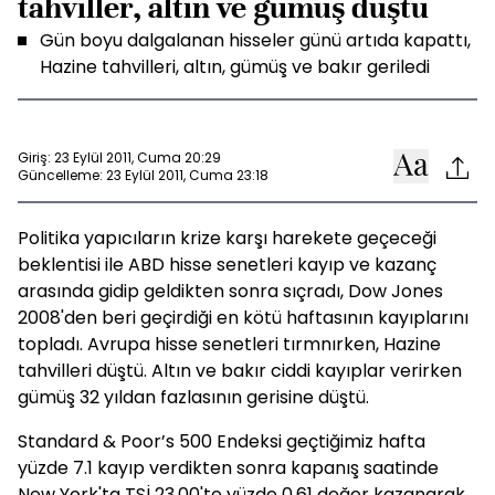
tahviller, altın ve gümüş düştü
Gün boyu dalgalanan hisseler günü artıda kapattı,
Hazine tahvilleri, altın, gümüş ve bakır geriledi
Giriş: 23 Eylül 2011, Cuma 20:29
Güncelleme: 23 Eylül 2011, Cuma 23:18
Politika yapıcıların krize karşı harekete geçeceği
beklentisi ile ABD hisse senetleri kayıp ve kazanç
arasında gidip geldikten sonra sıçradı, Dow Jones
2008'den beri geçirdiği en kötü haftasının kayıplarını
topladı. Avrupa hisse senetleri tırmnırken, Hazine
tahvilleri düştü. Altın ve bakır ciddi kayıplar verirken
gümüş 32 yıldan fazlasının gerisine düştü.
Standard & Poor’s 500 Endeksi geçtiğimiz hafta
yüzde 7.1 kayıp verdikten sonra kapanış saatinde
New York'ta TSİ 23.00'te yüzde 0.61 değer kazanarak