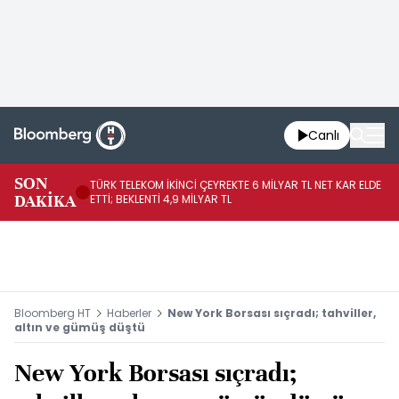
Canlı
SON
TÜRK TELEKOM İKİNCİ ÇEYREKTE 6 MİLYAR TL NET KAR ELDE
AB
DAKİKA
ETTİ; BEKLENTİ 4,9 MİLYAR TL
İR
Bloomberg HT
Haberler
New York Borsası sıçradı; tahviller,
altın ve gümüş düştü
New York Borsası sıçradı;