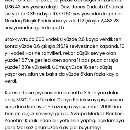
1,136.43 seviyesine ulaştı. Dow Jones Endüstri Endeksi
ise yüzde 0.35 artışla 10,771.50 seviyesinden kapandı.
Nasdaq Bileşik Endeksi ise yüzde 1.12 çıkışla 2,483.23
seviyesinden günü kapattı.
Stoxx Avrupa 600 Endeksi yüzde 2.6 kayıp verdikten
sonra yüzde 0.6 çıkışla 216.19 seviyesinden kapandı. 10
yıl vadeli Hazine tahvilleri, rekor düşük seviye olan
yüzde 1.67'ye geriledikten sonra 11 baz puan artışla
yüzde 1.83'e yükseldi. Gümüş yüzde 18 sert düşüş
yaşarken, altın ve bakır da yüzde 6'dan fazla kayıp
verdi.
Küresel hisse piyasasında bu hafta 3.5 trilyon dolar
eridi, MSCI Tüm Ülkeler Dünya Endeksi ayı piyasasına
sürüklenirken fiyat - kazanç rasyosu mart 2009'dan
beri en düşük seviyeyi gördü. Avrupa Merkez Bankası
Yönetim Kurulu'ndan bir yetkilinin yaptığı açıklamaya
göre Merkez önümüzdeki ay gibi büyümeyi