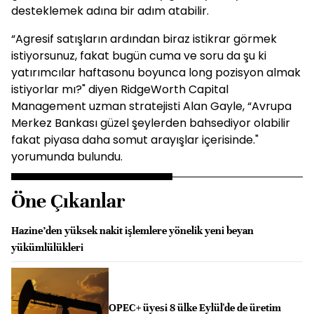
desteklemek adına bir adım atabilir.
“Agresif satışların ardından biraz istikrar görmek
istiyorsunuz, fakat bugün cuma ve soru da şu ki
yatırımcılar haftasonu boyunca long pozisyon almak
istiyorlar mı?" diyen RidgeWorth Capital
Management uzman stratejisti Alan Gayle, “Avrupa
Merkez Bankası güzel şeylerden bahsediyor olabilir
fakat piyasa daha somut arayışlar içerisinde."
yorumunda bulundu.
Öne Çıkanlar
Hazine’den yüksek nakit işlemlere yönelik yeni beyan
yükümlülükleri
OPEC+ üyesi 8 ülke Eylül'de de üretim