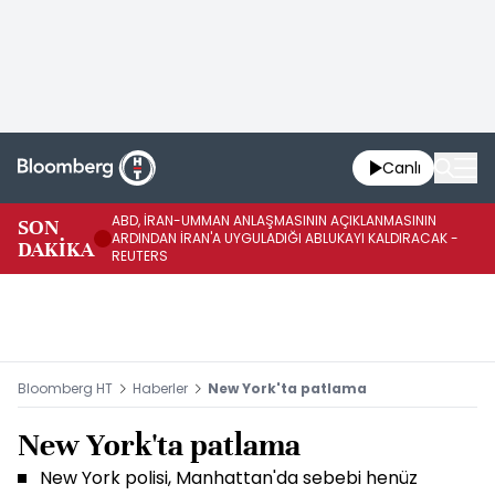
Canlı
ABD, İRAN-UMMAN ANLAŞMASININ AÇIKLANMASININ
AB
SON
ARDINDAN İRAN'A UYGULADIĞI ABLUKAYI KALDIRACAK -
GE
DAKİKA
REUTERS
UY
Bloomberg HT
Haberler
New York'ta patlama
New York'ta patlama
New York polisi, Manhattan'da sebebi henüz