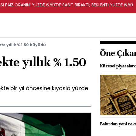
I FAİZ ORANINI YÜZDE 6,50'DE SABİT BIRAKTI; BEKLENTİ YÜZDE 6,50
kte yıllık % 1.50 büyüdü
Öne Çıka
kte yıllık % 1.50
Küresel piyasalard
ekte bir yıl öncesine kıyasla yüzde
Bakırdan yeni rekor