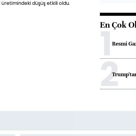
etimindeki düşüş etkili oldu.
En Çok O
1
Resmi Ga
2
Trump'tan