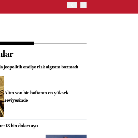
OYAK ÇİMENTO İKİNCİ ÇEY
nlar
a jeopolitik endişe risk algısını bozmadı
Altın son bir haftanın en yüksek
seviyesinde
: 13 bin doları aştı