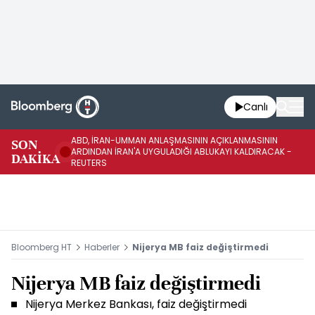
Canlı
ABD, İRAN-UMMAN ANLAŞMASININ AÇIKLANMASININ
AB
SON
ARDINDAN İRAN'A UYGULADIĞI ABLUKAYI KALDIRACAK -
GE
DAKİKA
REUTERS
UY
Bloomberg HT
Haberler
Nijerya MB faiz değiştirmedi
Nijerya MB faiz değiştirmedi
Nijerya Merkez Bankası, faiz değiştirmedi