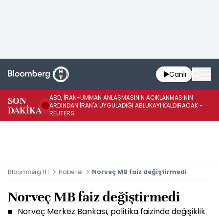
Canlı
ABD, İRAN-UMMAN ANLAŞMASININ AÇIKLANMASININ
AB
SON
ARDINDAN İRAN'A UYGULADIĞI ABLUKAYI KALDIRACAK -
GE
DAKİKA
REUTERS
UY
Bloomberg HT
Haberler
Norveç MB faiz değiştirmedi
Norveç MB faiz değiştirmedi
Norveç Merkez Bankası, politika faizinde değişiklik