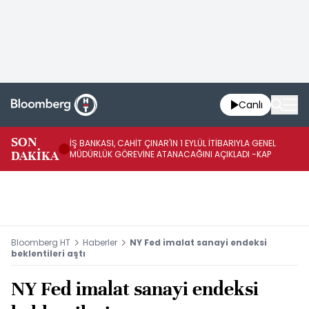
Canlı
SON
İŞ BANKASI, CAHİT ÇINAR'IN 1 EYLÜL İTİBARIYLA GENEL
İŞ
DAKİKA
MÜDÜRLÜK GÖREVİNE ATANACAĞINI AÇIKLADI -KAP
GÖ
Bloomberg HT
Haberler
NY Fed imalat sanayi endeksi
beklentileri aştı
NY Fed imalat sanayi endeksi