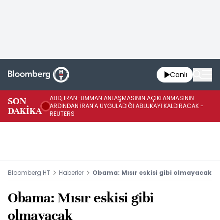
Canlı
ABD, İRAN-UMMAN ANLAŞMASININ AÇIKLANMASININ
AB
SON
ARDINDAN İRAN'A UYGULADIĞI ABLUKAYI KALDIRACAK -
GE
DAKİKA
REUTERS
UY
Bloomberg HT
Haberler
Obama: Mısır eskisi gibi olmayacak
Obama: Mısır eskisi gibi
olmayacak