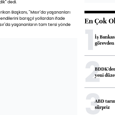
ik" dedi.
rikan Başkanı, ''Mısır'da yaşananları
endilerini barışçıl yollardan ifade
En Çok O
1
ısır'da yaşananların tam tersi yönde
İş Banka
görevden 
2
BDDK'den 
yeni düz
3
ABD tarım
sürpriz