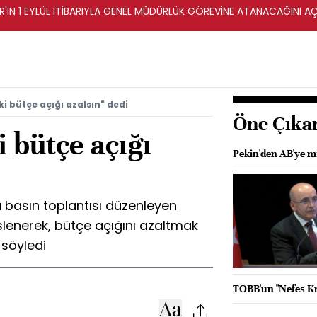
AR'IN 1 EYLÜL İTİBARIYLA GENEL MÜDÜRLÜK GÖREVİNE ATANACAĞINI AÇ
i bütçe açığı azalsın" dedi
Öne Çıka
 bütçe açığı
Pekin'den AB'ye m
 basın toplantısı düzenleyen
lenerek, bütçe açığını azaltmak
 söyledi
TOBB'un "Nefes Kre