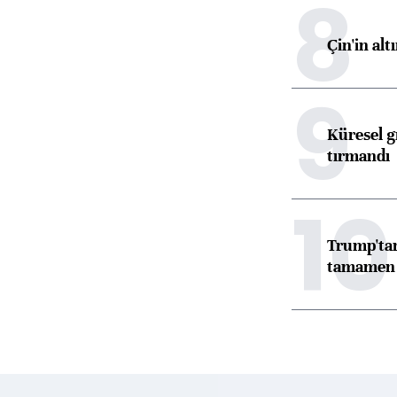
8
Çin'in alt
9
Küresel gı
tırmandı
10
Trump'tan
tamamen o