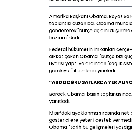
Amerika Başkanı Obama, Beyaz Saray'd
toplantısı düzenledi. Obama muhale
göndererek,"bütçe açığını düşürmek ü
hazırım" dedi.
Federal hükümetin imkanları çerçev
dikkat çeken Obama, "bütçe bizi güç
uyarısı yaptı ve ardından "sağlık si
gerekiyor" ifadelerini yineledi.
“ABD DOĞRU SAFLARDA YER ALIY
Barack Obama, basın toplantısında, 
yanıtladı.
Mısır’daki ayaklanma sırasında net 
göstericilere yeterli destek vermedi
Obama, "tarih bu gelişmeleri yazdığ