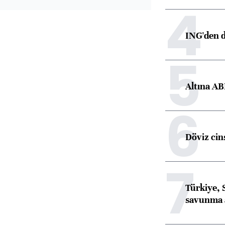
4
ING'den d
5
Altına AB
6
Döviz cins
7
Türkiye, 
savunma 