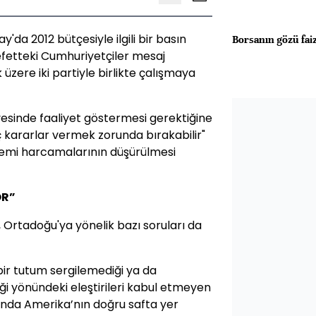
a 2012 bütçesiyle ilgili bir basın
Borsanın gözü fai
fetteki Cumhuriyetçiler mesaj
zere iki partiyle birlikte çalışmaya
esinde faaliyet göstermesi gerektiğine
 kararlar vermek zorunda bırakabilir"
stemi harcamalarının düşürülmesi
OR”
Ortadoğu'ya yönelik bazı soruları da
bir tutum sergilemediği ya da
ği yönündeki eleştirileri kabul etmeyen
ında Amerika’nın doğru safta yer