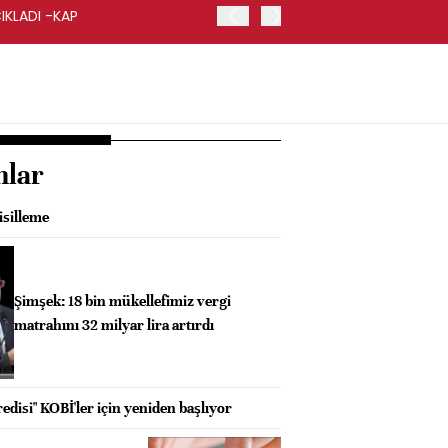
IKLADI -KAP
İŞ BANKASI, GENEL MÜDÜ
nlar
isilleme
Şimşek: 18 bin mükellefimiz vergi
matrahını 32 milyar lira artırdı
disi" KOBİ'ler için yeniden başlıyor