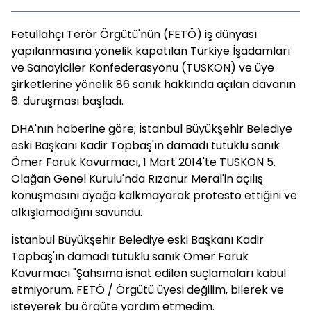
Fetullahçı Terör Örgütü'nün (FETÖ) iş dünyası
yapılanmasına yönelik kapatılan Türkiye İşadamları
ve Sanayiciler Konfederasyonu (TUSKON) ve üye
şirketlerine yönelik 86 sanık hakkında açılan davanın
6. duruşması başladı.
DHA'nın haberine göre; İstanbul Büyükşehir Belediye
eski Başkanı Kadir Topbaş'ın damadı tutuklu sanık
Ömer Faruk Kavurmacı, 1 Mart 2014'te TUSKON 5.
Olağan Genel Kurulu'nda Rızanur Meral'in açılış
konuşmasını ayağa kalkmayarak protesto ettiğini ve
alkışlamadığını savundu.
İstanbul Büyükşehir Belediye eski Başkanı Kadir
Topbaş'ın damadı tutuklu sanık Ömer Faruk
Kavurmacı "Şahsıma isnat edilen suçlamaları kabul
etmiyorum. FETÖ / Örgütü üyesi değilim, bilerek ve
isteyerek bu örgüte yardım etmedim.