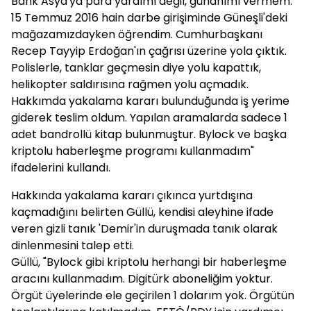
Bank Asya'ya para yardımı değil, günahımı vermem.
15 Temmuz 2016 hain darbe girişiminde Güneşli'deki
mağazamızdayken öğrendim. Cumhurbaşkanı
Recep Tayyip Erdoğan'ın çağrısı üzerine yola çıktık.
Polislerle, tanklar geçmesin diye yolu kapattık,
helikopter saldırısına rağmen yolu açmadık.
Hakkımda yakalama kararı bulunduğunda iş yerime
giderek teslim oldum. Yapılan aramalarda sadece 1
adet bandrollü kitap bulunmuştur. Bylock ve başka
kriptolu haberleşme programı kullanmadım"
ifadelerini kullandı.
Hakkında yakalama kararı çıkınca yurtdışına
kaçmadığını belirten Güllü, kendisi aleyhine ifade
veren gizli tanık 'Demir'in duruşmada tanık olarak
dinlenmesini talep etti.
Güllü, "Bylock gibi kriptolu herhangi bir haberleşme
aracını kullanmadım. Digitürk aboneliğim yoktur.
Örgüt üyelerinde ele geçirilen 1 dolarım yok. Örgütün