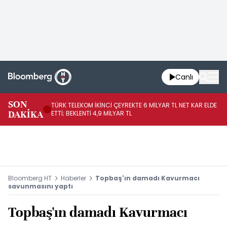
Canlı
SON
TÜRK TELEKOM İKİNCİ ÇEYREKTE 6 MİLYAR TL NET KAR ELDE
AB
DAKİKA
ETTİ; BEKLENTİ 4,9 MİLYAR TL
İR
Bloomberg HT
Haberler
Topbaş'ın damadı Kavurmacı
savunmasını yaptı
Topbaş'ın damadı Kavurmacı