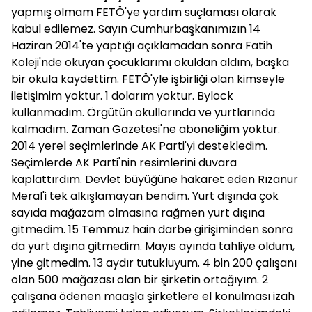
yapmış olmam FETÖ'ye yardım suçlaması olarak
kabul edilemez. Sayın Cumhurbaşkanımızın 14
Haziran 2014'te yaptığı açıklamadan sonra Fatih
Koleji'nde okuyan çocuklarımı okuldan aldım, başka
bir okula kaydettim. FETÖ'yle işbirliği olan kimseyle
iletişimim yoktur. 1 dolarım yoktur. Bylock
kullanmadım. Örgütün okullarında ve yurtlarında
kalmadım. Zaman Gazetesi'ne aboneliğim yoktur.
2014 yerel seçimlerinde AK Parti'yi destekledim.
Seçimlerde AK Parti'nin resimlerini duvara
kaplattırdım. Devlet büyüğüne hakaret eden Rızanur
Meral'i tek alkışlamayan bendim. Yurt dışında çok
sayıda mağazam olmasına rağmen yurt dışına
gitmedim. 15 Temmuz hain darbe girişiminden sonra
da yurt dışına gitmedim. Mayıs ayında tahliye oldum,
yine gitmedim. 13 aydır tutukluyum. 4 bin 200 çalışanı
olan 500 mağazası olan bir şirketin ortağıyım. 2
çalışana ödenen maaşla şirketlere el konulması izah