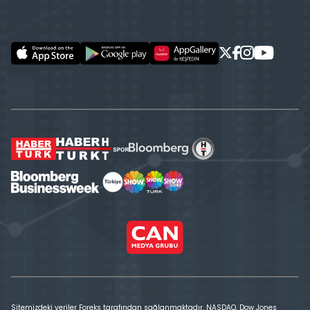
Sitemizdeki veriler Foreks tarafından sağlanmaktadır. NASDAQ, Dow Jones