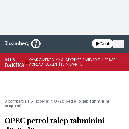
Canlı
İR
SON
OYAK ÇİMENTO İKİNCİ ÇEYREKTE 2 MİLYAR TL NET KAR
YÖ
DAKİKA
AÇIKLADI; BEKLENTİ 1,5 MİLYAR TL
OL
Bloomberg HT
Haberler
OPEC petrol talep tahminini
düşürdü
OPEC petrol talep tahminini