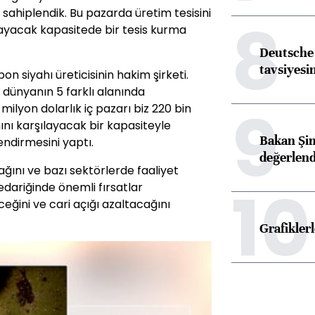
sahiplendik. Bu pazarda üretim tesisini
8
layacak kapasitede bir tesis kurma
Deutsche 
tavsiyesin
n siyahı üreticisinin hakim şirketi.
dünyanın 5 farklı alanında
9
milyon dolarlık iç pazarı biz 220 bin
ını karşılayacak bir kapasiteyle
Bakan Şim
endirmesini yaptı.
değerlen
ğını ve bazı sektörlerde faaliyet
10
ariğinde önemli fırsatlar
eğini ve cari açığı azaltacağını
Grafikle