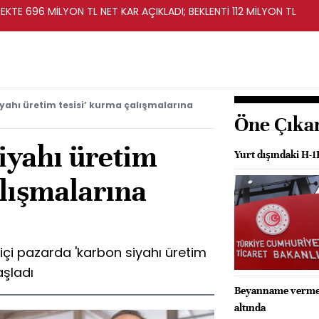
KTE 696 MİLYON TL NET KAR AÇIKLADI; BEKLENTİ 112 MİLYON TL
yahı üretim tesisi’ kurma çalışmalarına
Öne Çıka
iyahı üretim
Yurt dışındaki H-1
alışmalarına
tiçi pazarda 'karbon siyahı üretim
aşladı
Beyanname vermeye
altında