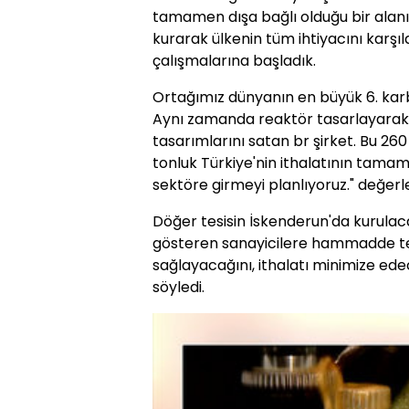
tamamen dışa bağlı olduğu bir alanı 
kurarak ülkenin tüm ihtiyacını karşı
çalışmalarına başladık.
Ortağımız dünyanın en büyük 6. karbo
Aynı zamanda reaktör tasarlayarak 
tasarımlarını satan br şirket. Bu 260 
tonluk Türkiye'nin ithalatının tamam
sektöre girmeyi planlıyoruz." değerl
Döğer tesisin İskenderun'da kurulaca
gösteren sanayicilere hammadde ted
sağlayacağını, ithalatı minimize edec
söyledi.