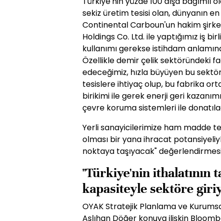
Türkiye'nin yüzde 100 dışa bağımlı o
sekiz üretim tesisi olan, dünyanın en
Continental Carboun'un hakim şirke
Holdings Co. Ltd. ile yaptığımız iş bir
kullanımı gerekse istihdam anlamın
Özellikle demir çelik sektöründeki fa
edeceğimiz, hızla büyüyen bu sektö
tesislere ihtiyaç olup, bu fabrika ort
birikimi ile gerek enerji geri kazanı
çevre koruma sistemleri ile donatıla
Yerli sanayicilerimize ham madde te
olması bir yana ihracat potansiyeliyl
noktaya taşıyacak" değerlendirmesin
"Türkiye'nin ithalatının
kapasiteyle sektöre giri
OYAK Stratejik Planlama ve Kurumsa
Aslıhan Döğer konuya ilişkin Bloom