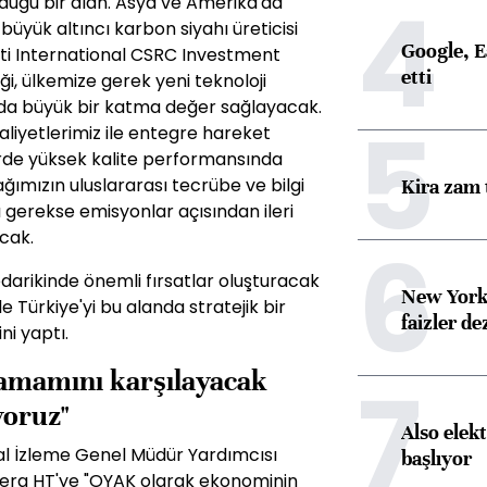
4
lduğu bir alan. Asya ve Amerika'da
 büyük altıncı karbon siyahı üreticisi
Google, Ea
ti International CSRC Investment
etti
liği, ülkemize gerek yeni teknoloji
da büyük bir katma değer sağlayacak.
5
aliyetlerimiz ile entegre hareket
rde yüksek kalite performansında
ağımızın uluslararası tecrübe ve bilgi
Kira zam 
mı gerekse emisyonlar açısından ileri
cak.
6
darikinde önemli fırsatlar oluşturacak
New York
e Türkiye'yi bu alanda stratejik bir
faizler d
i yaptı.
7
 tamamını karşılayacak
yoruz"
Also elekt
l İzleme Genel Müdür Yardımcısı
başlıyor
berg HT'ye "OYAK olarak ekonominin