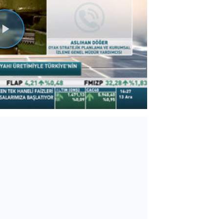
Videoyu
Oynat