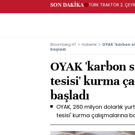
SON DAKİKA
TÜRK TRAKTÖR 2. ÇEYRE
Bloomberg HT
Haberler
OYAK 'karbon si
başladı
OYAK 'karbon s
tesisi' kurma ç
başladı
OYAK, 260 milyon dolarlık yur
tesisi' kurma çalışmalarına b