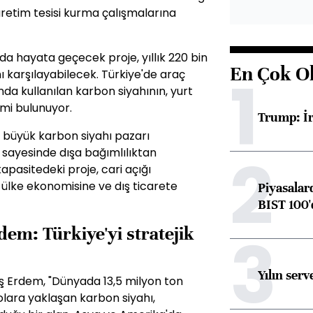
ı üretim tesisi kurma çalışmalarına
da hayata geçecek proje, yıllık 220 bin
En Çok O
1
nı karşılayabilecek. Türkiye'de araç
nda kullanılan karbon siyahının, yurt
cmi bulunuyor.
Trump: İr
 büyük karbon siyahı pazarı
2
sayesinde dışa bağımlılıktan
kapasitedeki proje, cari açığı
e ülke ekonomisine ve dış ticarete
Piyasalar
BIST 100'd
3
m: Türkiye'yi stratejik
Yılın serv
Erdem, "Dünyada 13,5 milyon ton
olara yaklaşan karbon siyahı,