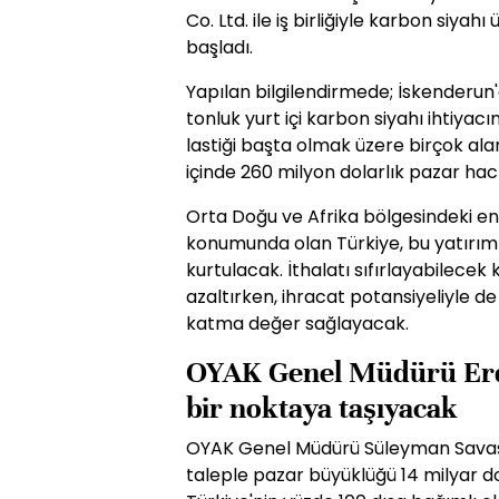
Co. Ltd. ile iş birliğiyle karbon siyah
başladı.
Yapılan bilgilendirmede; İskenderun'
tonluk yurt içi karbon siyahı ihtiyacı
lastiği başta olmak üzere birçok ala
içinde 260 milyon dolarlık pazar ha
Orta Doğu ve Afrika bölgesindeki en
konumunda olan Türkiye, bu yatırım 
kurtulacak. İthalatı sıfırlayabilecek 
azaltırken, ihracat potansiyeliyle d
katma değer sağlayacak.
OYAK Genel Müdürü Erde
bir noktaya taşıyacak
OYAK Genel Müdürü Süleyman Savaş 
taleple pazar büyüklüğü 14 milyar d