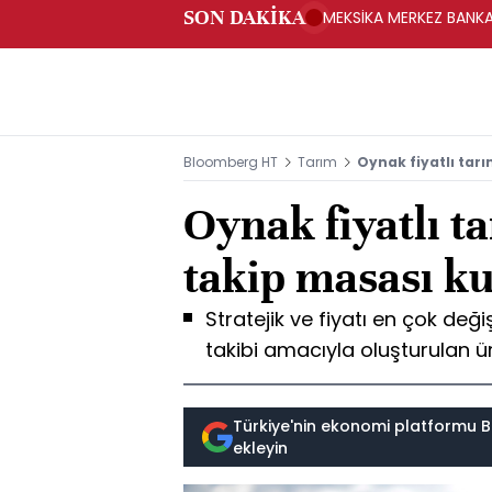
SON DAKİKA
MEKSİKA MERKEZ BANKAS
Bloomberg HT
Tarım
Oynak fiyatlı tarı
Oynak fiyatlı t
takip masası k
Stratejik ve fiyatı en çok değ
takibi amacıyla oluşturulan ü
Türkiye'nin ekonomi platformu B
ekleyin