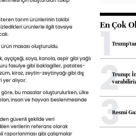
izlenmesi için oluşturulan takip
steren tarım ürünlerinin takibi
En Çok O
1
ledikleri ürünlerle ilgili tavsiye
cak.
Trump'tan
 ürün masası oluşturuldu.
2
ayçiçeği, soya, kanola, aspir gibi yağlı
ru fasulye gibi baklagiller, patates-
üzüm, kiraz, zeytin-zeytinyağı gibi dış
Trump: İr
i yer alıyor.
varabiliri
 göre, bu masalar oluşturulurken, ülke
3
ı olan, insan ve hayvan beslenmesinde
Resmi Ga
den güvenli şekilde veri
len verilerin referans olarak
nli raporlanması gibi çalışmalar