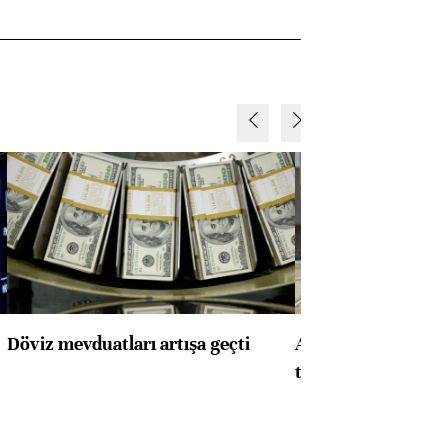
Döviz mevduatları artışa geçti
ABD'de konut başla
toparlandı