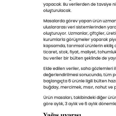
yapacak. Bu verilerden de tavsiye nit
oluşturulacak.
Masalarda görev yapan ürün uzmanları
uluslararası veri sistemlerinden yar
oluşturuyor. Uzmanlar, çiftçiler, üreti
kurumlarla görüşmeler yaparak piyas
kapsamda, tarımsal ürünlerin ekiliş al
ticaret, stok, fiyat, maliyet, tohuml
bu veriler bir bülten şeklinde de ya
Elde edilen veriler, saha gözlemleri il
değerlendirilmesi sonucunda, tüm 
başlangıçta 6 ürünle ilgili bülten hazı
buğday, mercimek, mısır, nohut ve p
Ürün masaları, takibindeki diğer ürün
göre aylık, 3 aylık ve 6 aylık döneml
Yağış uyarısı