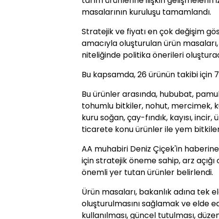
tarım ürünlerine ilişkin gelişmelerin 
masalarının kuruluşu tamamlandı.
Stratejik ve fiyatı en çok değişim gö
amacıyla oluşturulan ürün masaları, iz
niteliğinde politika önerileri oluştura
Bu kapsamda, 26 ürünün takibi için 7
Bu ürünler arasında, hububat, pamuk, 
tohumlu bitkiler, nohut, mercimek, ku
kuru soğan, çay-fındık, kayısı, incir, 
ticarete konu ürünler ile yem bitkiler
AA muhabiri Deniz Çiçek'in haberine
için stratejik öneme sahip, arz açığ
önemli yer tutan ürünler belirlendi.
Ürün masaları, bakanlık adına tek el
oluşturulmasını sağlamak ve elde edi
kullanılması, güncel tutulması, düze