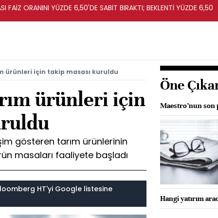
I FAİZ ORANINI YÜZDE 6,50'DE SABİT BIRAKTI; BEKLENTİ YÜZDE 6,50
m ürünleri için takip masası kuruldu
Öne Çıka
arım ürünleri için
Maestro’nun son 
uruldu
işim gösteren tarım ürünlerinin
rün masaları faaliyete başladı
loomberg HT'yi Google listesine
Hangi yatırım arac