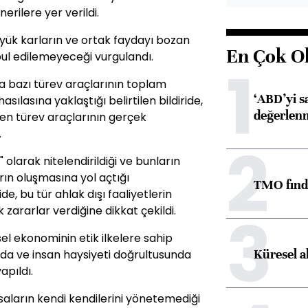
erilere yer verildi.
üyük karların ve ortak faydayı bozan
En Çok O
bul edilemeyeceği vurgulandı.
1
da bazı türev araçlarının toplam
‘ABD’yi s
asılasına yaklaştığı belirtilen bildiride,
değerlen
len türev araçlarının gerçek
.
2
olarak nitelendirildiği ve bunların
rın oluşmasına yol açtığı
TMO fındık
e, bu tür ahlak dışı faaliyetlerin
3
zararlar verdiğine dikkat çekildi.
sel ekonominin etik ilkelere sahip
Küresel a
yda ve insan haysiyeti doğrultusunda
apıldı.
saların kendi kendilerini yönetemediği