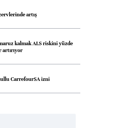
rvlerinde artış
 maruz kalmak ALS riskini yüzde
 artırıyor
şullu CarrefourSA izni