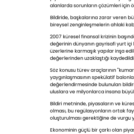
alanlarda sorunların çözümleri için ön
Bildiride, başkalarına zarar veren b
bireysel zenginleşmelerin ahlaki ka
2007 küresel finansal krizinin başın
değerinin dünyanın gayrisafi yurt içi h
üzerlerine karmaşık yapılar inşa edi
değerlerinden uzaklaştığı kaydedildi
Söz konusu türev araçlarının "kumar" 
yaygınlaşmasının spekülatif balonla
değerlendirmesinde bulunulan bildirid
uluslara ve milyonlarca insana büyük 
Bildiri metninde, piyasaların ve küre
olması, bu regülasyonların ortak fa
oluşturulması gerektiğine de vurgu y
Ekonominin güçlü bir çarkı olan piya