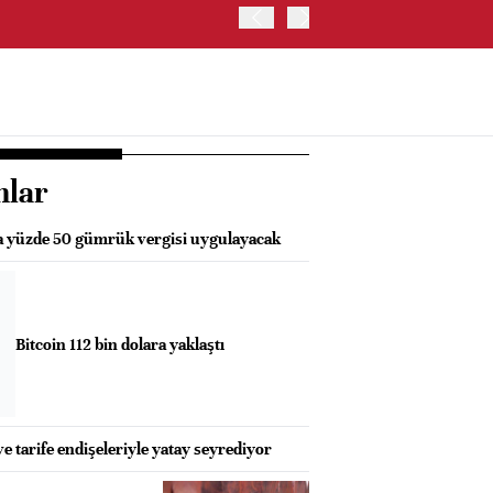
İRAN VE UMMAN, HÜRMÜZ 
OLUŞTURMAYI PLANLIYOR
nlar
a yüzde 50 gümrük vergisi uygulayacak
Bitcoin 112 bin dolara yaklaştı
 ve tarife endişeleriyle yatay seyrediyor