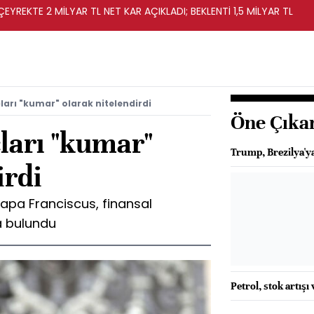
EYREKTE 2 MİLYAR TL NET KAR AÇIKLADI; BEKLENTİ 1,5 MİLYAR TL
ları "kumar" olarak nitelendirdi
Öne Çıka
ları "kumar"
Trump, Brezilya'y
irdi
 Papa Franciscus, finansal
a bulundu
Petrol, stok artışı