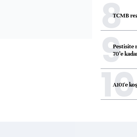
8
TCMB reze
9
Pestisite
70’e kadar
10
A101'e ko