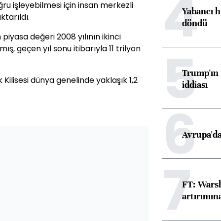
4
ğru işleyebilmesi için insan merkezli
Yabancı h
ktarıldı.
döndü
piyasa değeri 2008 yılının ikinci
5
ış, geçen yıl sonu itibarıyla 11 trilyon
Trump'ın 
 Kilisesi dünya genelinde yaklaşık 1,2
iddiası
6
Avrupa'da
7
FT: Warsh
artırımın