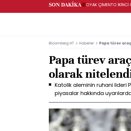
SON DAKİKA
OYAK ÇİMENTO İKİNCİ Ç
Bloomberg HT
Haberler
Papa türev araç
Papa türev araç
olarak nitelend
Katolik aleminin ruhani lideri
piyasalar hakkında uyarılard