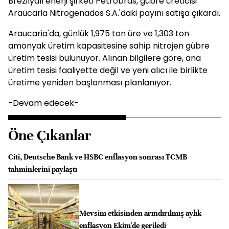
Brezilyalı enerji şirketi Petrobras, gübre üreticisi
Araucaria Nitrogenados S.A.'daki payını satışa çıkardı.
Araucaria'da, günlük 1,975 ton üre ve 1,303 ton
amonyak üretim kapasitesine sahip nitrojen gübre
üretim tesisi bulunuyor. Alınan bilgilere göre, ana
üretim tesisi faaliyette değil ve yeni alıcı ile birlikte
üretime yeniden başlanması planlanıyor.
-Devam edecek-
Öne Çıkanlar
Citi, Deutsche Bank ve HSBC enflasyon sonrası TCMB
tahminlerini paylaştı
Mevsim etkisinden arındırılmış aylık
enflasyon Ekim'de geriledi