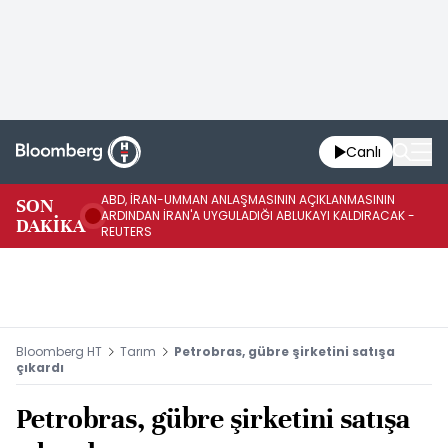
Canlı
ABD, İRAN-UMMAN ANLAŞMASININ AÇIKLANMASININ
AB
SON
ARDINDAN İRAN'A UYGULADIĞI ABLUKAYI KALDIRACAK -
GE
DAKİKA
REUTERS
UY
Bloomberg HT
Tarım
Petrobras, gübre şirketini satışa
çıkardı
Petrobras, gübre şirketini satışa