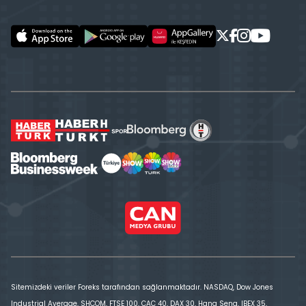
Sitemizdeki veriler Foreks tarafından sağlanmaktadır. NASDAQ, Dow Jones
Industrial Average, SHCOM, FTSE 100, CAC 40, DAX 30, Hang Seng, IBEX 35,