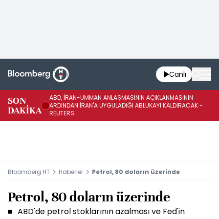
Canlı
ABD, İRAN-UMMAN ANLAŞMASININ AÇIKLANMASININ
AB
SON
ARDINDAN İRAN'A UYGULADIĞI ABLUKAYI KALDIRACAK -
GE
DAKİKA
REUTERS
UY
Bloomberg HT
Haberler
Petrol, 80 doların üzerinde
Petrol, 80 doların üzerinde
ABD'de petrol stoklarının azalması ve Fed'in