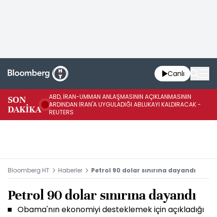
Canlı
ABD, İRAN-UMMAN ANLAŞMASININ AÇIKLANMASININ
AB
SON
ARDINDAN İRAN'A UYGULADIĞI ABLUKAYI KALDIRACAK -
GE
DAKİKA
REUTERS
UY
Bloomberg HT
Haberler
Petrol 90 dolar sınırına dayandı
Petrol 90 dolar sınırına dayandı
Obama'nın ekonomiyi desteklemek için açıkladığı