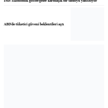
IMF: Ekonomik göstergeler karmaşık bir tabloyu yansıtıyor
ABD'de tüketici güveni beklentileri aştı