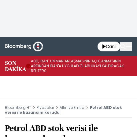
Canlı
ABD, İRAN-UMMAN ANLAŞMASININ AÇIKLANMASININ
AB
SON
ARDINDAN İRAN'A UYGULADIĞI ABLUKAYI KALDIRACAK -
GE
DAKİKA
REUTERS
UY
Bloomberg HT
Piyasalar
Altın ve Emtia
Petrol ABD stok
verisi ile kazancını korudu
Petrol ABD stok verisi ile