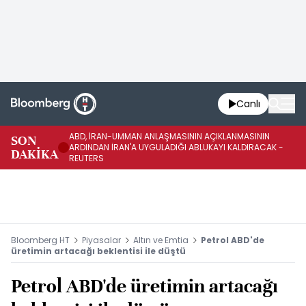
Canlı
ABD, İRAN-UMMAN ANLAŞMASININ AÇIKLANMASININ
AB
SON
ARDINDAN İRAN'A UYGULADIĞI ABLUKAYI KALDIRACAK -
GE
DAKİKA
REUTERS
UY
Bloomberg HT
Piyasalar
Altın ve Emtia
Petrol ABD'de
üretimin artacağı beklentisi ile düştü
Petrol ABD'de üretimin artacağı