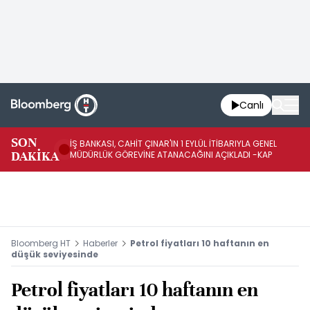
Canlı
SON
İŞ BANKASI, CAHİT ÇINAR'IN 1 EYLÜL İTİBARIYLA GENEL
İŞ
DAKİKA
MÜDÜRLÜK GÖREVİNE ATANACAĞINI AÇIKLADI -KAP
GÖ
Bloomberg HT
Haberler
Petrol fiyatları 10 haftanın en
düşük seviyesinde
Petrol fiyatları 10 haftanın en