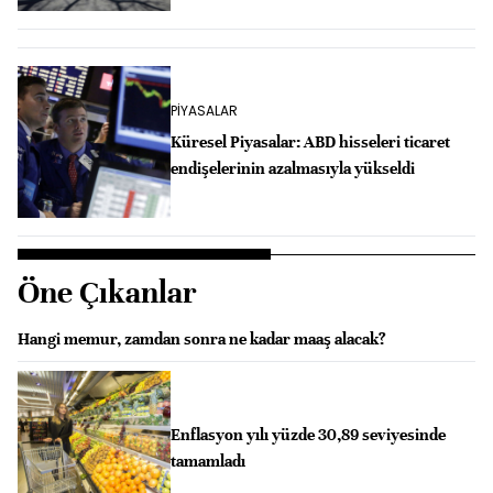
PİYASALAR
Küresel Piyasalar: ABD hisseleri ticaret
endişelerinin azalmasıyla yükseldi
Öne Çıkanlar
Hangi memur, zamdan sonra ne kadar maaş alacak?
Enflasyon yılı yüzde 30,89 seviyesinde
tamamladı