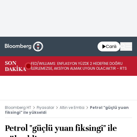
Canlı
BA
SON
FED/WILLIAMS: ENFLASYON YÜZDE 2 HEDEFİNE DOĞRU
SÜ
DAKİKA
İLERLEMEZSE, AKSİYON ALMAK UYGUN OLACAKTIR - RTS
AZ
Bloomberg HT
Piyasalar
Altın ve Emtia
Petrol “güçlü yuan
fiksingi” ile yükseldi
Petrol "güçlü yuan fiksingi" ile