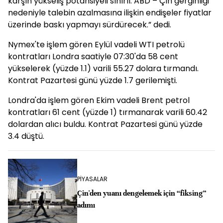
karşın yükseliş potansiyeli sınırlı. ABD – Çin gerginliği
nedeniyle talebin azalmasına ilişkin endişeler fiyatlar
üzerinde baskı yapmayı sürdürecek.” dedi.
Nymex'te işlem gören Eylül vadeli WTI petrolü
kontratları Londra saatiyle 07:30'da 58 cent
yükselerek (yüzde 1.1) varili 55.27 dolara tırmandı.
Kontrat Pazartesi günü yüzde 1.7 gerilemişti.
Londra'da işlem gören Ekim vadeli Brent petrol
kontratları 61 cent (yüzde 1) tırmanarak varili 60.42
dolardan alıcı buldu. Kontrat Pazartesi günü yüzde
3.4 düştü.
PİYASALAR
Çin'den yuanı dengelemek için “fiksing”
adımı