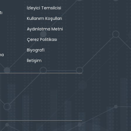
İzleyici Temsilcisi
tı
Kullanım Koşulları
Aydınlatma Metni
Çerez Politikası
Biyografi
ma
İletişim