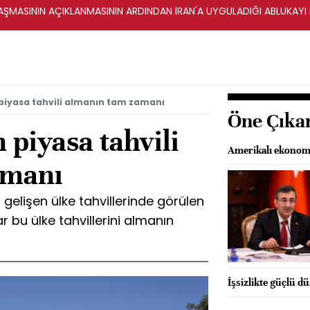
ŞMASININ AÇIKLANMASININ ARDINDAN İRAN'A UYGULADIĞI ABLUKAYI
piyasa tahvili almanın tam zamanı
Öne Çıka
piyasa tahvili
Amerikalı ekonomi
amanı
gelişen ülke tahvillerinde görülen
 bu ülke tahvillerini almanın
İşsizlikte güçlü d