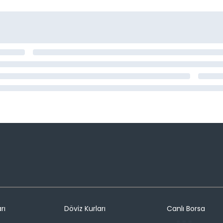
rı
Döviz Kurları
Canlı Borsa