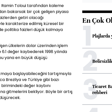
ü Ramin Toloui tarafından kaleme
dan bakarsak bir çok gelişen piyasa
izlerden getiri olacağı
En Çok O
1
e karakterize edilmiş küresel bir
e politika faizleri düşük kalmaya
.
Plajlarda
2
şen ülkelerin dolar üzerinden işlem
de 6.1 değer kaybederek 1998 yılında
bu yana en büyük düşüşü
Belirsizli
3
altmaya başlayabileceğini tartışmsıyla
ıca Brezilya ve Türkiye gibi bazı
 birimindeki değer kaybını
Ticaret B
a gitmelerini bekliyor. Böyle bir artış
rehberi
ı düşürecek.