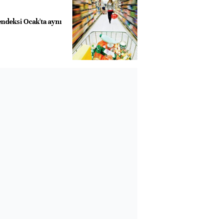
deksi Ocak'ta aynı