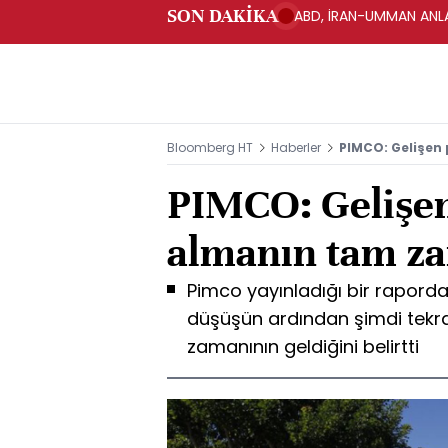
SON DAKİKA
ABD, İRAN-UMMAN ANLA
Bloomberg HT
Haberler
PIMCO: Gelişen 
PIMCO: Gelişen 
almanın tam z
Pimco yayınladığı bir raporda 
düşüşün ardından şimdi tekrar
zamanının geldiğini belirtti