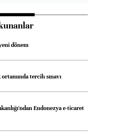
kunanlar
 yeni dönem
k ortamında tercih sınavı
akanlığı'ndan Endonezya e-ticaret