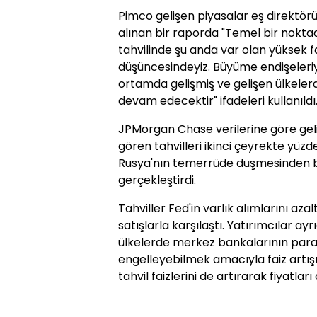
Pimco gelişen piyasalar eş direktör
alınan bir raporda "Temel bir nokta
tahvilinde şu anda var olan yüksek fa
düşüncesindeyiz. Büyüme endişeleriyl
ortamda gelişmiş ve gelişen ülkelerd
devam edecektir" ifadeleri kullanıldı
JPMorgan Chase verilerine göre geli
gören tahvilleri ikinci çeyrekte yüz
Rusya'nın temerrüde düşmesinden 
gerçekleştirdi.
Tahviller Fed'in varlık alımlarını az
satışlarla karşılaştı. Yatırımcılar ayr
ülkelerde merkez bankalarının para
engelleyebilmek amacıyla faiz artışın
tahvil faizlerini de artırarak fiyatlar