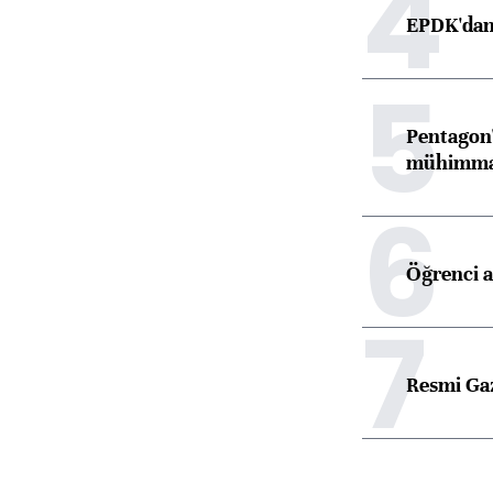
4
EPDK'dan 
5
Pentagon'
mühimmat 
6
Öğrenci a
7
Resmi Ga