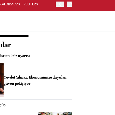
 KALDIRACAK -REUTERS
ABD DIŞİŞLERİ BAKANLIĞI
UYGULANACAK
nlar
stten kriz uyarısı
Cevdet Yılmaz: Ekonomimize duyulan
güven pekişiyor
üşüş