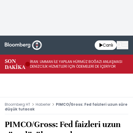
Canlı
SON
İRAN: UMMAN İLE YAPILAN HÜRMÜZ BOĞAZI ANLAŞMASI
İR
DAKİKA
DENİZCİLİK HİZMETLERİ İÇİN ÖDEMELERİ DE İÇERİYOR
AB
Bloomberg HT
Haberler
PIMCO/Gross: Fed faizleri uzun süre
düşük tutacak
PIMCO/Gross: Fed faizleri uzun