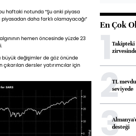
 bu haftaki notunda “Şu anki piyasa
i piyasadan daha farklı olamayacağı”
En Çok O
1
salgınının hemen öncesinde yüzde 23
Takipteki 
.
zirvesind
 büyük değişimler de göz önünde
çıkarılan dersler yatırımcılar için
2
TL mevdua
seviyede
3
Almanya'd
desteği