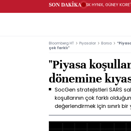
SON DAKİKA
SK HYNIX, GÜNEY KORE'
YATIRIM YAPACAK- BN
Bloomberg HT
Piyasalar
Borsa
“Piyas
çok farklı”
"Piyasa koşulla
dönemine kıyasl
SocGen stratejistleri SARS s
koşullarının çok farklı olduğu
değerlendirmek için sınırlı bir 