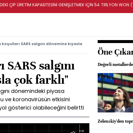
DEKİ ÇİP ÜRETİM KAPASİTESİNİ GENİŞLETMEK İÇİN 54 TRİLYON WON 
a koşulları SARS salgını dönemine kıyasla
Öne Çıka
rı SARS salgını
Değerli metallerd
a çok farklı"
algını dönemindeki piyasa
nu ve koronavirüsün etkisini
yol gösterici olabileceğini belirtti
Zelenskiy'den to