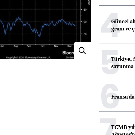
4
Güncel al
gram ve ç
5
Türkiye, 
savunma 
6
Fransa'da 
7
TCMB yılı
Ağustos't