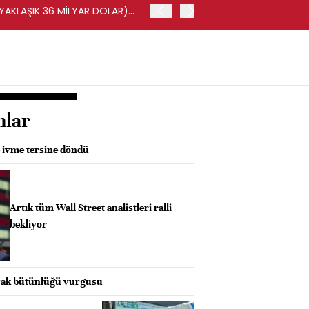
(YAKLAŞIK 36 MİLYAR DOLAR)
BORSA İSTANBUL'DA BIST 
nlar
e ivme tersine döndü
Artık tüm Wall Street analistleri ralli
bekliyor
prak bütünlüğü vurgusu