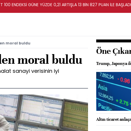
T 100 ENDEKSİ GÜNE YÜZDE 0,21 ARTIŞLA 13 BİN 827 PUAN İLE BAŞLAD
den moral buldu
Öne Çıka
den moral buldu
Trump, Japonya il
lat sanayi verisinin iyi
Altın ticaret anla