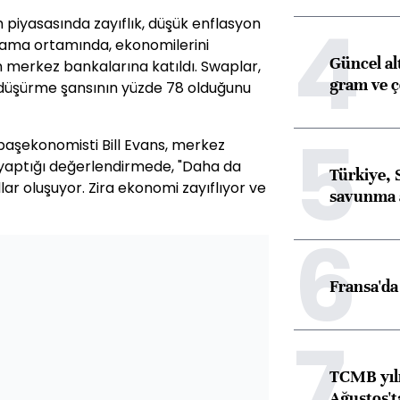
4
 piyasasında zayıflık, düşük enflasyon
lama ortamında, ekonomilerini
Güncel al
n merkez bankalarına katıldı. Swaplar,
gram ve ç
 düşürme şansının yüzde 78 olduğunu
5
aşekonomisti Bill Evans, merkez
yaptığı değerlendirmede, "Daha da
Türkiye, 
llar oluşuyor. Zira ekonomi zayıflıyor ve
savunma 
6
Fransa'da 
7
TCMB yılı
Ağustos't