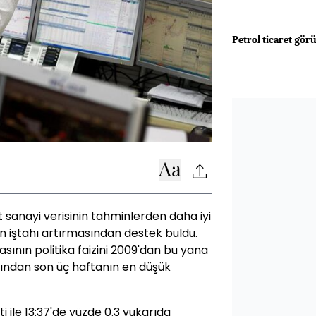
Petrol ticaret gör
t sanayi verisinin tahminlerden daha iyi
çin iştahı artırmasından destek buldu.
sının politika faizini 2009'dan bu yana
dından son üç haftanın en düşük
 ile 13:37'de yüzde 0.3 yukarıda