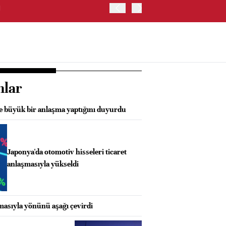
I
GÜNEY KORE'DE KOSPI E
nlar
e büyük bir anlaşma yaptığını duyurdu
Japonya'da otomotiv hisseleri ticaret
anlaşmasıyla yükseldi
şmasıyla yönünü aşağı çevirdi