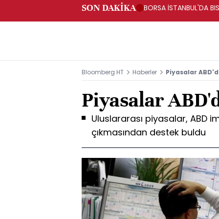
SON DAKİKA
BORSA İSTANBUL'DA BIS
Bloomberg HT
Haberler
Piyasalar ABD'
Piyasalar ABD'
Uluslararası piyasalar, ABD ima
çıkmasından destek buldu