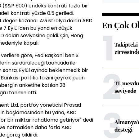
 (S&P 500) endeks kontratı fazla bir
eli kontratı yüzde 0.5 geriledi.
.4 değer kazandı. Avustralya doları ABD
En Çok O
le 7 Eylül'den bu yana en düşük
1
D doları seviyesine geldi. Çin, Hong
nedeniyle kapalı.
Takipteki 
zirvesind
verilere göre, Fed Başkanı ben S.
lerin sürdürüleceği taahüüdü ile
2
n sonra, Eylül ayında beklenmedik bir
Bankası politika faizini çeyrek puan
TL mevdua
mberg'in anketine katılan 28
seviyede
ru tahmin etti.
t Ltd. portföy yöneticisi Prasad
3
nın başlamasından bu yana, ABD
ör bir miktar rahatlama getiriyor" dedi
Almanya'd
k ve normalden daha fazla ABD
desteği
e görüş bildirdi.