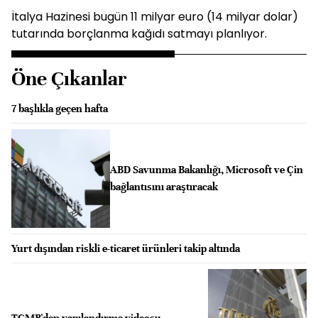
İtalya Hazinesi bugün 11 milyar euro (14 milyar dolar)
tutarında borçlanma kağıdı satmayı planlıyor.
Öne Çıkanlar
7 başlıkla geçen hafta
ABD Savunma Bakanlığı, Microsoft ve Çin
bağlantısını araştıracak
Yurt dışından riskli e-ticaret ürünleri takip altında
TCMB'den yapılandırma videosu