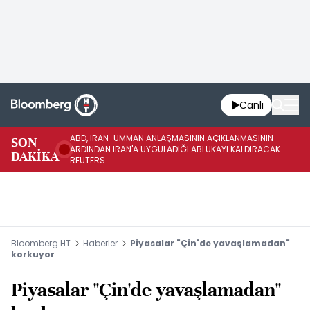
Canlı
ABD, İRAN-UMMAN ANLAŞMASININ AÇIKLANMASININ
AB
SON
ARDINDAN İRAN'A UYGULADIĞI ABLUKAYI KALDIRACAK -
GE
DAKİKA
REUTERS
UY
Bloomberg HT
Haberler
Piyasalar "Çin'de yavaşlamadan"
korkuyor
Piyasalar "Çin'de yavaşlamadan"