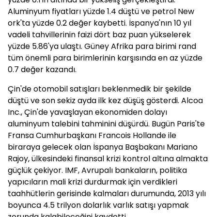
Aluminyum fiyatları yüzde 1.4 düştü ve petrol New
ork'ta yüzde 0.2 değer kaybetti. İspanya'nın 10 yıl
vadeli tahvillerinin faizi dört baz puan yükselerek
yüzde 5.86'ya ulaştı. Güney Afrika para birimi rand
tüm önemli para birimlerinin karşısında en az yüzde
0.7 değer kazandı.
Çin'de otomobil satışları beklenmedik bir şekilde
düştü ve son sekiz ayda ilk kez düşüş gösterdi. Alcoa
Inc., Çin'de yavaşlayan ekonomiden dolayı
aluminyum talebini tahminini düşürdü. Bugün Paris'te
Fransa Cumhurbaşkanı Francois Hollande ile
biraraya gelecek olan İspanya Başbakanı Mariano
Rajoy, ülkesindeki finansal krizi kontrol altına almakta
güçlük çekiyor. IMF, Avrupalı bankaların, politika
yapıcıların mali krizi durdurmak için verdikleri
taahhütlerin gerisinde kalmaları durumunda, 2013 yılı
boyunca 4.5 trilyon dolarlık varlık satışı yapmak
zorunda kalabileceğini kaydetti.