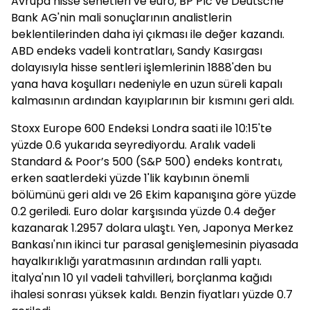
Avrupa hisse senetleri ve euro, BP Plc ve Deutsche
Bank AG'nin mali sonuçlarının analistlerin
beklentilerinden daha iyi çıkması ile değer kazandı.
ABD endeks vadeli kontratları, Sandy Kasırgası
dolayısıyla hisse sentleri işlemlerinin 1888'den bu
yana hava koşulları nedeniyle en uzun süreli kapalı
kalmasının ardından kayıplarının bir kısmını geri aldı.
Stoxx Europe 600 Endeksi Londra saati ile 10:15'te
yüzde 0.6 yukarıda seyrediyordu. Aralık vadeli
Standard & Poor’s 500 (S&P 500) endeks kontratı,
erken saatlerdeki yüzde 1'lik kaybının önemli
bölümünü geri aldı ve 26 Ekim kapanışına göre yüzde
0.2 geriledi. Euro dolar karşısında yüzde 0.4 değer
kazanarak 1.2957 dolara ulaştı. Yen, Japonya Merkez
Bankası'nın ikinci tur parasal genişlemesinin piyasada
hayalkırıklığı yaratmasının ardından ralli yaptı.
İtalya'nın 10 yıl vadeli tahvilleri, borçlanma kağıdı
ihalesi sonrası yüksek kaldı. Benzin fiyatları yüzde 0.7