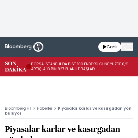
Canlı
SON
BORSA İSTANBUL'DA BIST 100 ENDEKSİ GÜNE YÜZDE 0,21
GÜ
DAKİKA
ARTIŞLA 13 BİN 827 PUAN İLE BAŞLADI
TA
Bloomberg HT
Haberler
Piyasalar karlar ve kasırgadan yön
buluyor
Piyasalar karlar ve kasırgadan