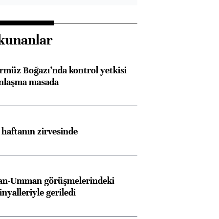
kunanlar
rmüz Boğazı’nda kontrol yetkisi
anlaşma masada
i haftanın zirvesinde
İran-Umman görüşmelerindeki
inyalleriyle geriledi