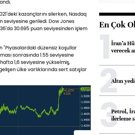
andı.
021'deki kazançlarını silerken, Nasdaq
an seviyesine geriledi. Dow Jones
En Çok O
1
2:36'da 30.695 puan seviyesinden işlem
İran’a Hü
l'ın "Piyasalardaki düzensiz koşullar
verecek 
aması sonrasında 1.55 seviyesine
2
en hafta 1,6 seviyesine yükselmiş,
lişen ülke varlıklarında sert satışlar
Altın yed
3
Petrol, 
ilerleme s