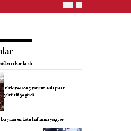
İRAN: HÜRMÜZ'DE GEÇİC
nlar
niden rekor kırdı
Türkiye-Hong yatırım anlaşması
yürürlüğe girdi
 bu yana en kötü haftasını yaşıyor