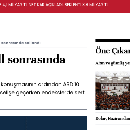
 4,1 MİLYAR TL NET KAR AÇIKLADI, BEKLENTİ 3,8 MİLYAR TL
l sonrasında sallandı
Öne Çıka
ll sonrasında
Altın ve gümüş ye
n konuşmasının ardından ABD 10
yükselişe geçerken endekslerde sert
Dolar, Haziran'dan