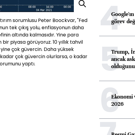
4
Google'ın
tırım sorumlusu Peter Boockvar, "Fed
görev değ
nun tek çıkış yolu, enflasyonun daha
inin altında kalmasıdır. Yine para
5
bir piyasa görüyoruz. 10 yıllık tahvil
l yine çok güvercin. Daha yüksek
Trump, İr
 kadar çok güvercin olurlarsa, o kadar
ancak aske
yorumunu yaptı.
olduğunu 
6
Ekonomi v
2026
7
Resmi Ga