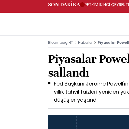
SON DAKİKA
PETKİM İKİNCİ ÇEYREKTE
Bloomberg HT
Haberler
Piyasalar Powel
Piyasalar Powe
sallandı
Fed Başkanı Jerome Powell'ı
yıllık tahvil faizleri yeniden 
düşüşler yaşandı