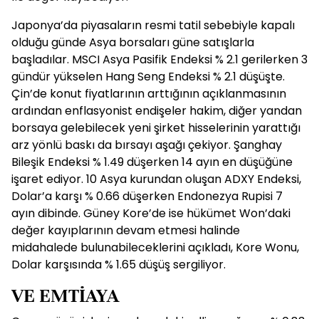
Japonya’da piyasaların resmi tatil sebebiyle kapalı
olduğu günde Asya borsaları güne satışlarla
başladılar. MSCI Asya Pasifik Endeksi % 2.1 gerilerken 3
gündür yükselen Hang Seng Endeksi % 2.1 düşüşte.
Çin’de konut fiyatlarının arttığının açıklanmasının
ardından enflasyonist endişeler hakim, diğer yandan
borsaya gelebilecek yeni şirket hisselerinin yarattığı
arz yönlü baskı da bırsayı aşağı çekiyor. Şanghay
Bileşik Endeksi % 1.49 düşerken 14 ayın en düşüğüne
işaret ediyor. 10 Asya kurundan oluşan ADXY Endeksi,
Dolar’a karşı % 0.66 düşerken Endonezya Rupisi 7
ayın dibinde. Güney Kore’de ise hükümet Won’daki
değer kayıplarının devam etmesi halinde
midahalede bulunabileceklerini açıkladı, Kore Wonu,
Dolar karşısında % 1.65 düşüş sergiliyor.
VE EMTİAYA