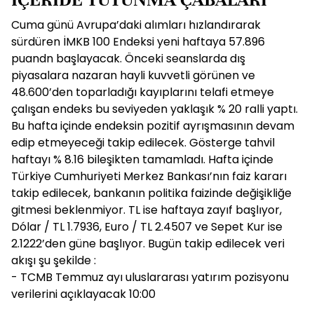
Cuma günü Avrupa’daki alımları hızlandırarak
sürdüren İMKB 100 Endeksi yeni haftaya 57.896
puandn başlayacak. Önceki seanslarda dış
piyasalara nazaran hayli kuvvetli görünen ve
48.600’den toparladığı kayıplarını telafi etmeye
çalışan endeks bu seviyeden yaklaşık % 20 ralli yaptı.
Bu hafta içinde endeksin pozitif ayrışmasının devam
edip etmeyeceği takip edilecek. Gösterge tahvil
haftayı % 8.16 bileşikten tamamladı. Hafta içinde
Türkiye Cumhuriyeti Merkez Bankası’nın faiz kararı
takip edilecek, bankanın politika faizinde değişikliğe
gitmesi beklenmiyor. TL ise haftaya zayıf başlıyor,
Dólar / TL 1.7936, Euro / TL 2.4507 ve Sepet Kur ise
2.1222’den güne başlıyor. Bugün takip edilecek veri
akışı şu şekilde :
- TCMB Temmuz ayı uluslararası yatırım pozisyonu
verilerini açıklayacak 10:00