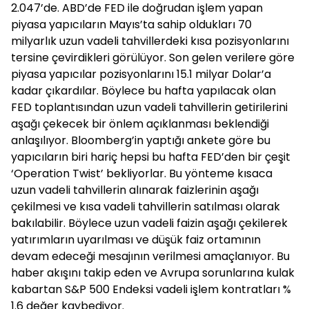
2.047’de. ABD’de FED ile doğrudan işlem yapan
piyasa yapıcıların Mayıs’ta sahip oldukları 70
milyarlık uzun vadeli tahvillerdeki kısa pozisyonlarını
tersine çevirdikleri görülüyor. Son gelen verilere göre
piyasa yapıcılar pozisyonlarını 15.1 milyar Dolar’a
kadar çıkardılar. Böylece bu hafta yapılacak olan
FED toplantısından uzun vadeli tahvillerin getirilerini
aşağı çekecek bir önlem açıklanması beklendiği
anlaşılıyor. Bloomberg’in yaptığı ankete göre bu
yapıcıların biri hariç hepsi bu hafta FED’den bir çeşit
‘Operation Twist’ bekliyorlar. Bu yönteme kısaca
uzun vadeli tahvillerin alınarak faizlerinin aşağı
çekilmesi ve kısa vadeli tahvillerin satılması olarak
bakılabilir. Böylece uzun vadeli faizin aşağı çekilerek
yatırımların uyarılması ve düşük faiz ortamının
devam edeceği mesajının verilmesi amaçlanıyor. Bu
haber akışını takip eden ve Avrupa sorunlarına kulak
kabartan S&P 500 Endeksi vadeli işlem kontratları %
1.6 değer kaybediyor.