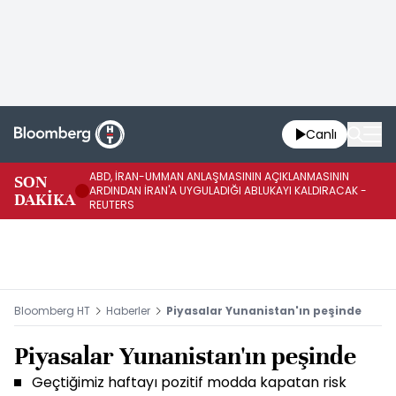
Canlı
ABD, İRAN-UMMAN ANLAŞMASININ AÇIKLANMASININ
AB
SON
ARDINDAN İRAN'A UYGULADIĞI ABLUKAYI KALDIRACAK -
GE
DAKİKA
REUTERS
UY
Bloomberg HT
Haberler
Piyasalar Yunanistan'ın peşinde
Piyasalar Yunanistan'ın peşinde
Geçtiğimiz haftayı pozitif modda kapatan risk