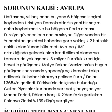
SORUNUN KALBİ : AVRUPA
Haftasonu, yıl başından bu yana 6 bölgesel seçimi
kaybeden Hristiyan Demokratlar’ın yeni bir seçim
daha kaybetmesi ve bu bölgenin Berlin olması
Euro’ya güvenenlerin canını sıkıyor. Diğer yandan bir
Yunanistan gazetesi haberine göre yaklaşık 2 haftalık
nakiti kalan Yunan hükümeti Avrupa / IMF
ortaklığında gelecek olan kredi dilimini alamazsa
temerrüde yaklaşacak. 8 milyar Euro’luk kredi için
heyetle görüşecek Maliye Bakanı Venizelos’un bugün
görüşme sonrasında yapacağı açıklamalar takip
edilecek. İki haber biraraya gelince Euro / Dolar
1.3654’e geriledi. Türkiye’nin de içinde bulunduğu
Gelien Piyasalar kurlarında sert satışlar yaşanıyor.
Macar Forinti, Dólar’a karşı % 2’den fazla gerileken
Polonya Zlotisi % 1.39 düşüş sergiliyor.
İÇERİDE TUTUNMA ÇABALARI