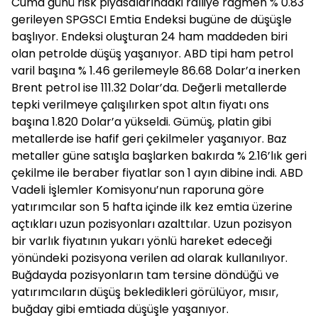
Cuma günü risk piyasalarındaki ralliye rağmen % 0.83
gerileyen SPGSCI Emtia Endeksi bugüne de düşüşle
başlıyor. Endeksi oluşturan 24 ham maddeden biri
olan petrolde düşüş yaşanıyor. ABD tipi ham petrol
varil başına % 1.46 gerilemeyle 86.68 Dolar’a inerken
Brent petrol ise 111.32 Dolar’da. Değerli metallerde
tepki verilmeye çalışılırken spot altın fiyatı ons
başına 1.820 Dolar’a yükseldi. Gümüş, platin gibi
metallerde ise hafif geri çekilmeler yaşanıyor. Baz
metaller güne satışla başlarken bakırda % 2.16’lık geri
çekilme ile beraber fiyatlar son 1 ayın dibine indi. ABD
Vadeli İşlemler Komisyonu’nun raporuna göre
yatırımcılar son 5 hafta içinde ilk kez emtia üzerine
açtıkları uzun pozisyonları azalttılar. Uzun pozisyon
bir varlık fiyatının yukarı yönlü hareket edeceği
yönündeki pozisyona verilen ad olarak kullanılıyor.
Buğdayda pozisyonların tam tersine döndüğü ve
yatırımcıların düşüş bekledikleri görülüyor, mısır,
buğday gibi emtiada düşüşle yaşanıyor.