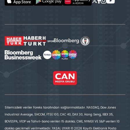
Sitemizdeki veriler Foreks tarafından sağlanmaktadır. NASDAQ, Dow Jones
Industrial Average, SHCOM, FTSE 100, CAC 40, DAX 30, Hang Seng, IBEX 35,
BOVESPA, VİOP ve Tahvil-bono verileri 15 dakika; CME, NYMEX VE S&P verileri 10
dakika gecikmeli verilmektedir. YASAL UYARI © 2026 Kayıtlı Elektronik Posta