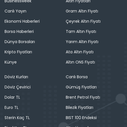
Businessweek
Altın Fiyatları
Canlı Yayın
Gram Altın Fiyatı
Ekonomi Haberleri
Çeyrek Altın Fiyatı
Borsa Haberleri
Tam Altın Fiyatı
Dünya Borsaları
Yarım Altın Fiyatı
Kripto Fiyatları
Ata Altın Fiyatı
Künye
Altın ONS Fiyatı
Döviz Kurları
Canlı Borsa
Döviz Çevirici
Gümüş Fiyatları
Dolar TL
Brent Petrol Fiyatı
Euro TL
Bilezik Fiyatları
Sterin Kaç TL
BIST 100 Endeksi