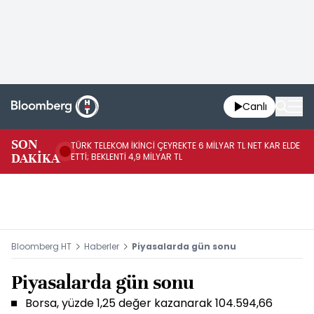
Canlı
SON
TÜRK TELEKOM İKİNCİ ÇEYREKTE 6 MİLYAR TL NET KAR ELDE
AB
DAKİKA
ETTİ; BEKLENTİ 4,9 MİLYAR TL
İR
Bloomberg HT
Haberler
Piyasalarda gün sonu
Piyasalarda gün sonu
Borsa, yüzde 1,25 değer kazanarak 104.594,66