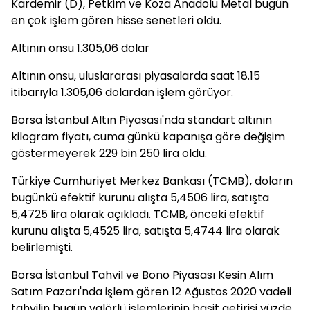
Kardemir (D), Petkim ve Koza Anadolu Metal bugün
en çok işlem gören hisse senetleri oldu.
Altının onsu 1.305,06 dolar
Altının onsu, uluslararası piyasalarda saat 18.15
itibarıyla 1.305,06 dolardan işlem görüyor.
Borsa İstanbul Altın Piyasası'nda standart altının
kilogram fiyatı, cuma günkü kapanışa göre değişim
göstermeyerek 229 bin 250 lira oldu.
Türkiye Cumhuriyet Merkez Bankası (TCMB), doların
bugünkü efektif kurunu alışta 5,4506 lira, satışta
5,4725 lira olarak açıkladı. TCMB, önceki efektif
kurunu alışta 5,4525 lira, satışta 5,4744 lira olarak
belirlemişti.
Borsa İstanbul Tahvil ve Bono Piyasası Kesin Alım
Satım Pazarı'nda işlem gören 12 Ağustos 2020 vadeli
tahvilin bugün valörlü işlemlerinin basit getirisi yüzde