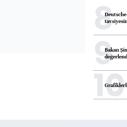
8
Deutsche 
tavsiyesin
9
Bakan Şim
değerlen
10
Grafikle