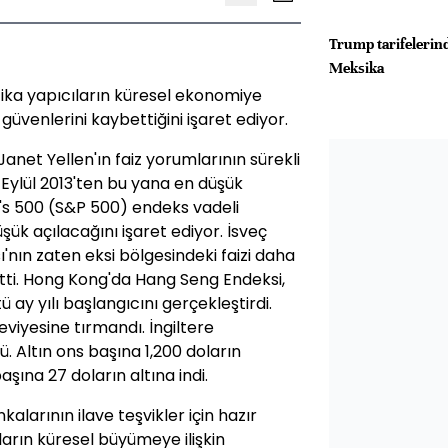
Trump tarifelerind
Meksika
itika yapıcıların küresel ekonomiye
üvenlerini kaybettiğini işaret ediyor.
anet Yellen'ın faiz yorumlarının sürekli
e Eylül 2013'ten bu yana en düşük
's 500 (S&P 500) endeks vadeli
şük açılacağını işaret ediyor. İsveç
'nın zaten eksi bölgesindeki faizi daha
ti. Hong Kong'da Hang Seng Endeksi,
 ay yılı başlangıcını gerçekleştirdi.
eviyesine tırmandı. İngiltere
tü. Altın ons başına 1,200 doların
aşına 27 doların altına indi.
arının ilave teşvikler için hazır
ıların küresel büyümeye ilişkin