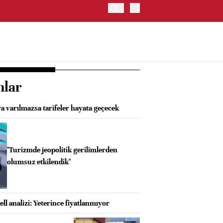
TRUMP: İRAN'LA GÖRÜŞM
nlar
a varılmazsa tarifeler hayata geçecek
"Turizmde jeopolitik gerilimlerden
olumsuz etkilendik"
l analizi: Yeterince fiyatlanmıyor