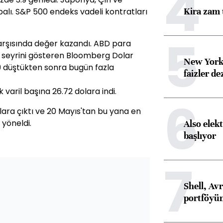
4
Kira zam 
palı. S&P 500 endeks vadeli kontratları
5
arşısında değer kazandı. ABD para
ki seyrini gösteren Bloomberg Dolar
New York
9 düştükten sonra bugün fazla
faizler d
varil başına 26.72 dolara indi.
6
olara çıktı ve 20 Mayıs'tan bu yana en
yöneldi.
Also elekt
başlıyor
7
Shell, Avr
portföyün