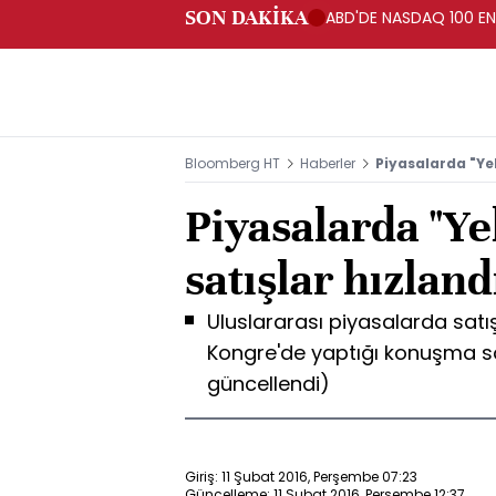
SON DAKİKA
ABD'DE NASDAQ 100 EN
Bloomberg HT
Haberler
Piyasalarda "Yel
Piyasalarda "Ye
satışlar hızland
Uluslararası piyasalarda satış
Kongre'de yaptığı konuşma son
güncellendi)
Giriş: 11 Şubat 2016, Perşembe 07:23
Güncelleme: 11 Şubat 2016, Perşembe 12:37