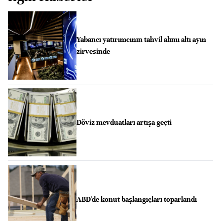
Yabancı yatırımcının tahvil alımı altı ayın
zirvesinde
Döviz mevduatları artışa geçti
ABD'de konut başlangıçları toparlandı