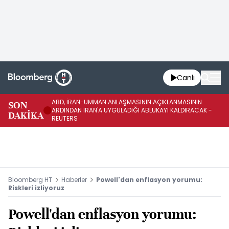
Canlı
ABD, İRAN-UMMAN ANLAŞMASININ AÇIKLANMASININ
AB
SON
ARDINDAN İRAN'A UYGULADIĞI ABLUKAYI KALDIRACAK -
GE
DAKİKA
REUTERS
UY
Bloomberg HT
Haberler
Powell'dan enflasyon yorumu:
Riskleri izliyoruz
Powell'dan enflasyon yorumu: