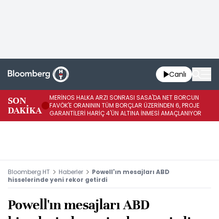
Canlı
MERİNOS HALKA ARZI SONRASI SASA'DA NET BORCUN
ME
SON
FAVÖK'E ORANININ TÜM BORÇLAR ÜZERİNDEN 6, PROJE
BÖ
DAKİKA
GARANTİLERİ HARİÇ 4'ÜN ALTINA İNMESİ AMAÇLANIYOR
KU
Bloomberg HT
Haberler
Powell'ın mesajları ABD
hisselerinde yeni rekor getirdi
Powell'ın mesajları ABD